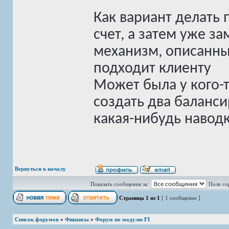
Как вариант делать
счет, а затем уже з
механизм, описанный
подходит клиенту
Может была у кого-
создать два баланси
какая-нибудь навод
Вернуться к началу
Показать сообщения за:
Поле со
Страница
1
из
1
[ 1 сообщение ]
Список форумов
»
Финансы
»
Форум по модулю FI