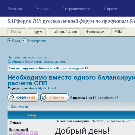
Главная
Резюме
Сотрудничество
Справка
SAPфорум.RU: русскоязычный форум по продуктам S
Портал
Форум
Файловый архив
Фотогалерея
Wiki
Вход
Регистрация
Просмотр нерешенных тем
Сообщения без ответов
|
Активные темы
Список форумов
»
Финансы
»
Форум по модулю FI
Необходимо вместо одного балансирую
расчета СПП
Модераторы:
dante14
,
darkduck
Страница
1
из
1
[ 1 сообщение ]
Для печати
Автор
Заголовок сообщения:
Необходимо вместо одного б
Dzianis
Добрый день!
Начинающий