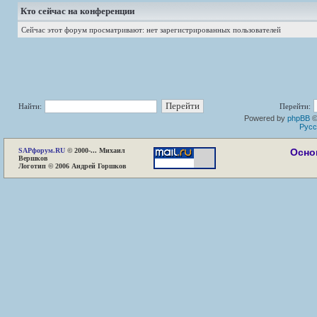
Кто сейчас на конференции
Сейчас этот форум просматривают: нет зарегистрированных пользователей
Найти:
Перейти:
Powered by
phpBB
©
Русс
SAP
форум.RU
© 2000-... Михаил
Осно
Вершков
Логотип © 2006 Андрей Горшков