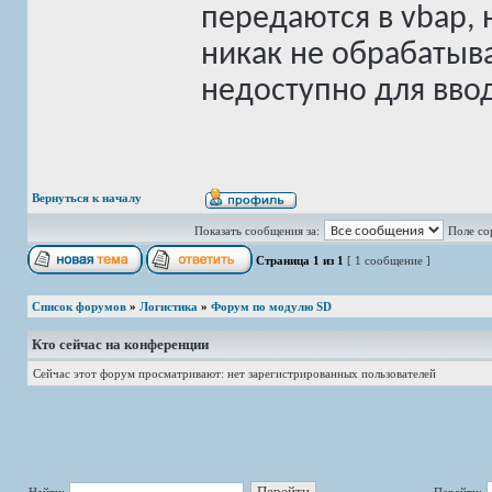
передаются в vbap, 
никак не обрабатыва
недоступно для ввод
Вернуться к началу
Показать сообщения за:
Поле со
Страница
1
из
1
[ 1 сообщение ]
Список форумов
»
Логистика
»
Форум по модулю SD
Кто сейчас на конференции
Сейчас этот форум просматривают: нет зарегистрированных пользователей