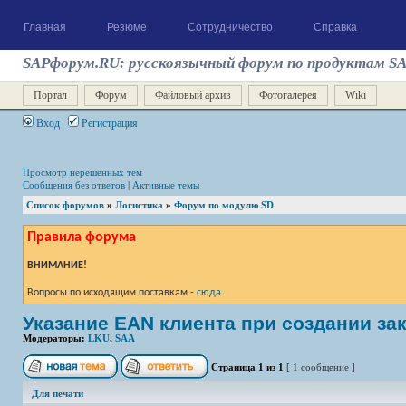
Главная
Резюме
Сотрудничество
Справка
SAPфорум.RU: русскоязычный форум по продуктам S
Портал
Форум
Файловый архив
Фотогалерея
Wiki
Вход
Регистрация
Просмотр нерешенных тем
Сообщения без ответов
|
Активные темы
Список форумов
»
Логистика
»
Форум по модулю SD
Правила форума
ВНИМАНИЕ!
Вопросы по исходящим поставкам -
сюда
Указание EAN клиента при создании зак
Модераторы:
LKU
,
SAA
Страница
1
из
1
[ 1 сообщение ]
Для печати