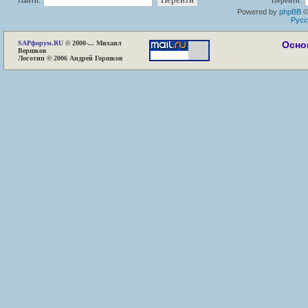
Найти:
Перейти:
Powered by
phpBB
©
Русс
SAP
форум.RU
© 2000-... Михаил
Осно
Вершков
Логотип © 2006 Андрей Горшков