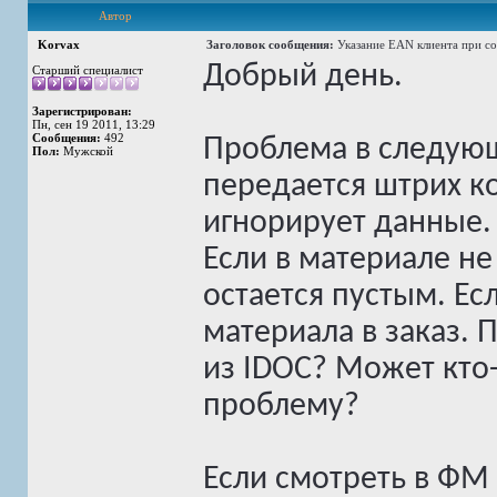
Автор
Korvax
Заголовок сообщения:
Указание EAN клиента при со
Добрый день.
Старший специалист
Зарегистрирован:
Пн, сен 19 2011, 13:29
Сообщения:
492
Проблема в следую
Пол:
Мужской
передается штрих ко
игнорирует данные.
Если в материале не
остается пустым. Ес
материала в заказ.
из IDOC? Может кто
проблему?
Если смотреть в ФМ