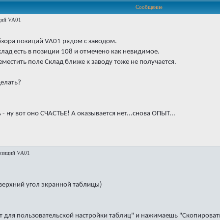
Сообщение
ций VA01
обзора позиций VA01 рядом с заводом.
лад есть в позиции 108 и отмечено как невидимое.
местить поле Склад ближе к заводу тоже не получается.
делать?
 ну вот оно СЧАСТЬЕ! А оказывается нет...снова ОПЫТ...
позиций VA01
верхний угол экранной таблицы)
.
т для пользовательской настройки таблиц" и нажимаешь "Скопироват