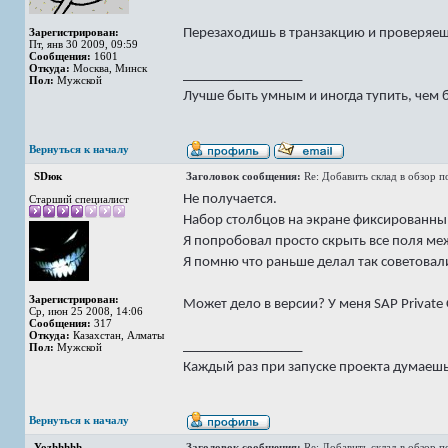
Перезаходишь в транзакцию и проверяеш
Зарегистрирован:
Пт, янв 30 2009, 09:59
Сообщения:
1601
Откуда:
Москва, Минск
_________________
Пол:
Мужской
Лучше быть умным и иногда тупить, чем 
Вернуться к началу
SDюк
Заголовок сообщения:
Re: Добавить склад в обзор 
Не получается.
Старший специалист
Набор столбцов на экране фиксированный
Я попробовал просто скрыть все поля меж
Я помню что раньше делал так советовали
Зарегистрирован:
Может дело в версии? У меня SAP Private
Ср, июн 25 2008, 14:06
Сообщения:
317
Откуда:
Казахстан, Алматы
_________________
Пол:
Мужской
Каждый раз при запуске проекта думаешь -
Вернуться к началу
Yozhhhhh
Заголовок сообщения:
Re: Добавить склад в обзор 