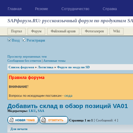
Главная
Резюме
Сотрудничество
Справка
SAPфорум.RU: русскоязычный форум по продуктам S
Портал
Форум
Файловый архив
Фотогалерея
Wiki
Вход
Регистрация
Просмотр нерешенных тем
Сообщения без ответов
|
Активные темы
Список форумов
»
Логистика
»
Форум по модулю SD
Правила форума
ВНИМАНИЕ!
Вопросы по исходящим поставкам -
сюда
Добавить склад в обзор позиций VA01
Модераторы:
LKU
,
SAA
Страница
1
из
1
[ Сообщений: 4 ]
Для печати