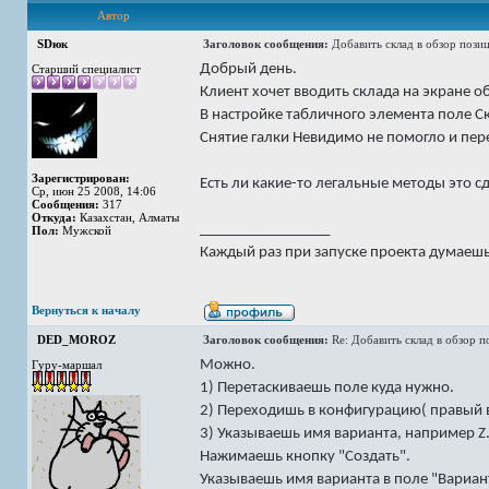
Автор
SDюк
Заголовок сообщения:
Добавить склад в обзор пози
Добрый день.
Старший специалист
Клиент хочет вводить склада на экране 
В настройке табличного элемента поле Ск
Снятие галки Невидимо не помогло и пере
Зарегистрирован:
Есть ли какие-то легальные методы это с
Ср, июн 25 2008, 14:06
Сообщения:
317
Откуда:
Казахстан, Алматы
_________________
Пол:
Мужской
Каждый раз при запуске проекта думаешь -
Вернуться к началу
DED_MOROZ
Заголовок сообщения:
Re: Добавить склад в обзор 
Можно.
Гуру-маршал
1) Перетаскиваешь поле куда нужно.
2) Переходишь в конфигурацию( правый 
3) Указываешь имя варианта, например Z
Нажимаешь кнопку "Создать".
Указываешь имя варианта в поле "Вариан