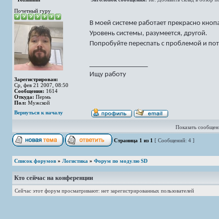
Почетный гуру
В моей системе работает прекрасно кноп
Уровень системы, разумеется, другой.
Попробуйте переспать с проблемой и пото
_________________
Ищу работу
Зарегистрирован:
Ср, фев 21 2007, 08:50
Сообщения:
1614
Откуда:
Пермь
Пол:
Мужской
Вернуться к началу
Показать сообщени
Страница
1
из
1
[ Сообщений: 4 ]
Список форумов
»
Логистика
»
Форум по модулю SD
Кто сейчас на конференции
Сейчас этот форум просматривают: нет зарегистрированных пользователей