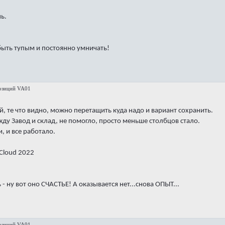
ь.
быть тупым и постоянно умничать!
позиций VA01
, те что видно, можно перетащить куда надо и вариант сохранить.
ду Завод и склад, не помогло, просто меньше столбцов стало.
, и все работало.
 Cloud 2022
 ну вот оно СЧАСТЬЕ! А оказывается нет...снова ОПЫТ...
позиций VA01