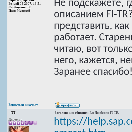
Не подскажете, г
Зарегистрирован:
Вт, май 08 2007, 13:51
Сообщения:
90
Пол:
Мужской
описанием FI-TR?
представить, как 
работает. Старен
читаю, вот только
него, кажется, не
Заранее спасибо
Вернуться к началу
-TT-
Заголовок сообщения:
Re: Ликбез по FI-TR.
https://help.sap.
Директор