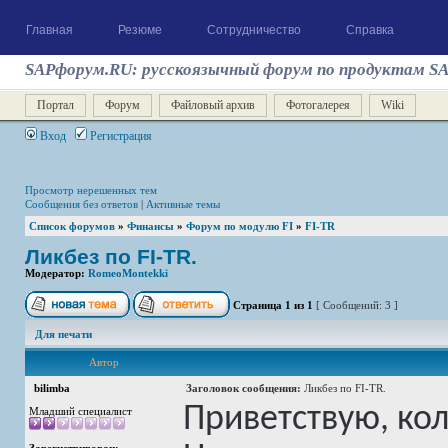
Главная
Резюме
Сотрудничество
Справка
SAPфорум.RU: русскоязычный форум по продуктам S
Портал
Форум
Файловый архив
Фотогалерея
Wiki
Вход
Регистрация
Просмотр нерешенных тем
Сообщения без ответов
|
Активные темы
Список форумов
»
Финансы
»
Форум по модулю FI
»
FI-TR
Ликбез по FI-TR.
Модератор:
RomeoMontekki
Страница
1
из
1
[ Сообщений: 3 ]
Для печати
Автор
bilimba
Заголовок сообщения:
Ликбез по FI-TR.
Приветствую, кол
Младший специалист