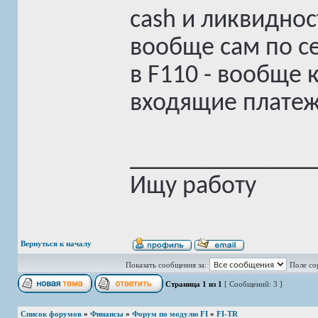
cash и ликвиднос
вообще сам по се
в F110 - вообще 
входящие платежи
______________
Ищу работу
Вернуться к началу
Показать сообщения за:
Поле со
Страница
1
из
1
[ Сообщений: 3 ]
Список форумов
»
Финансы
»
Форум по модулю FI
»
FI-TR