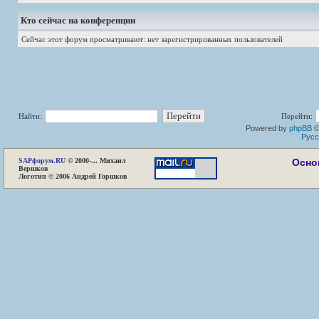
Кто сейчас на конференции
Сейчас этот форум просматривают: нет зарегистрированных пользователей
Найти:
Перейти:
Powered by
phpBB
©
Русс
SAP
форум.RU
© 2000-... Михаил
Осно
Вершков
Логотип © 2006 Андрей Горшков