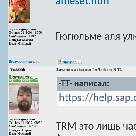
ameset.htm
______________
Зарегистрирован:
Пт, июл 21 2006, 15:56
Гюгюльме аля ул
Сообщения:
1182
Откуда:
Москва
Пол:
Мужской
Вернуться к началу
Yozhhhhh
Заголовок сообщения:
Re: Ликбез по FI-TR.
Почетный гуру
-TT- написал:
https://help.sa
Зарегистрирован:
Ср, фев 21 2007, 08:50
TRM это лишь час
Сообщения:
1614
Откуда:
Пермь
Пол:
Мужской