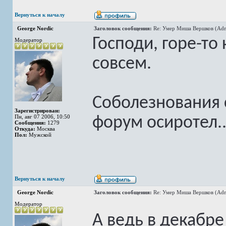
Вернуться к началу
George Nordic
Заголовок сообщения:
Re: Умер Миша Вершков (Adm
Господи, горе-то
Модератор
совсем.
Соболезнования 
Зарегистрирован:
Пн, авг 07 2006, 10:50
форум осиротел..
Сообщения:
1279
Откуда:
Москва
Пол:
Мужской
Вернуться к началу
George Nordic
Заголовок сообщения:
Re: Умер Миша Вершков (Adm
Модератор
А ведь в декабре