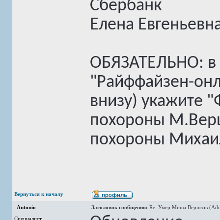
Сбербанк
Елена Евгеньевна
ОБЯЗАТЕЛЬНО: в 
"Райффайзен-онл
внизу) укажите 
похороны М.Вер
похороны Михаи
Вернуться к началу
Antonio
Заголовок сообщения:
Re: Умер Миша Вершков (Adm
Специалист