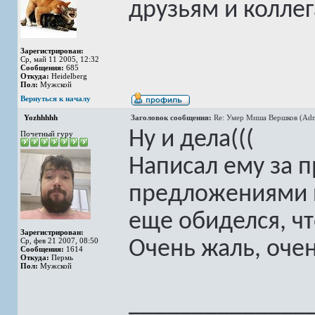
друзьям и коллег
Зарегистрирован:
Ср, май 11 2005, 12:32
Сообщения:
685
Откуда:
Heidelberg
Пол:
Мужской
Вернуться к началу
Yozhhhhh
Заголовок сообщения:
Re: Умер Миша Вершков (Adm
Ну и дела(((
Почетный гуру
Написал ему за 
предложениями п
еще обиделся, чт
Зарегистрирован:
Ср, фев 21 2007, 08:50
Очень жаль, очен
Сообщения:
1614
Откуда:
Пермь
Пол:
Мужской
______________