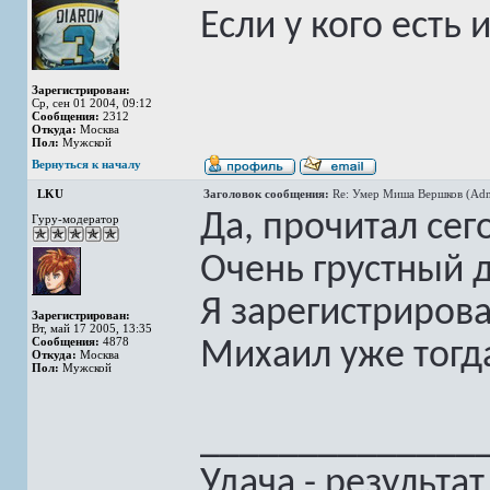
Если у кого есть
Зарегистрирован:
Ср, сен 01 2004, 09:12
Сообщения:
2312
Откуда:
Москва
Пол:
Мужской
Вернуться к началу
LKU
Заголовок сообщения:
Re: Умер Миша Вершков (Adm
Да, прочитал сег
Гуру-модератор
Очень грустный 
Я зарегистрирова
Зарегистрирован:
Вт, май 17 2005, 13:35
Сообщения:
4878
Михаил уже тогд
Откуда:
Москва
Пол:
Мужской
______________
Удача - результа