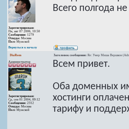
Всего полгода н
Зарегистрирован:
Пн, авг 07 2006, 10:50
Сообщения:
1279
Откуда:
Москва
Пол:
Мужской
Вернуться к началу
DiaRom
Заголовок сообщения:
Re: Умер Миша Вершков (Adm
Всем привет.
Администратор
Оба доменных им
хостинги оплаче
Зарегистрирован:
Ср, сен 01 2004, 09:12
Сообщения:
2312
тарифу и поддер
Откуда:
Москва
Пол:
Мужской