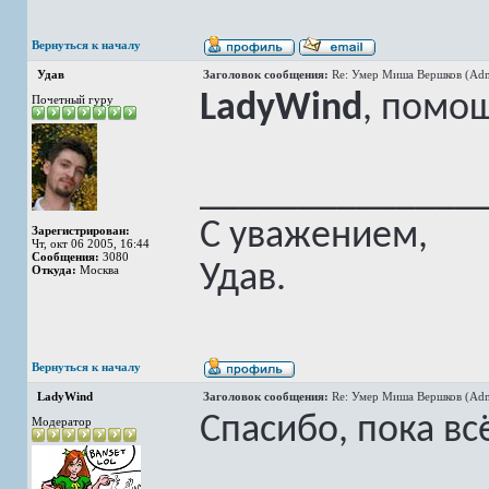
Вернуться к началу
Удав
Заголовок сообщения:
Re: Умер Миша Вершков (Adm
LadyWind
, помо
Почетный гуру
______________
С уважением,
Зарегистрирован:
Чт, окт 06 2005, 16:44
Сообщения:
3080
Удав.
Откуда:
Москва
Вернуться к началу
LadyWind
Заголовок сообщения:
Re: Умер Миша Вершков (Adm
Спасибо, пока вс
Модератор