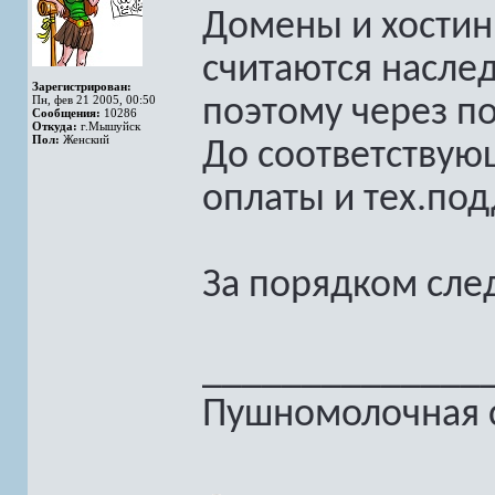
Домены и хостин
считаются насле
Зарегистрирован:
Пн, фев 21 2005, 00:50
поэтому через п
Сообщения:
10286
Откуда:
г.Мышуйск
Пол:
Женский
До соответствую
оплаты и тех.по
За порядком сле
______________
Пушномолочная с