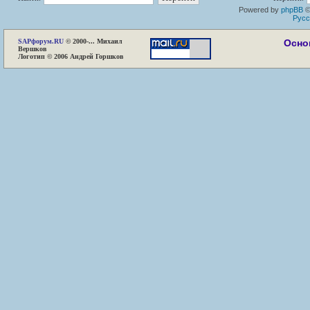
Powered by
phpBB
©
Русс
SAP
форум.RU
© 2000-... Михаил
Осно
Вершков
Логотип © 2006 Андрей Горшков