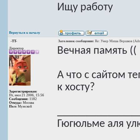
Ищу работу
Вернуться к началу
-TT-
Заголовок сообщения:
Re: Умер Миша Вершков (Adm
Вечная память ((
Директор
А что с сайтом те
к хосту?
Зарегистрирован:
Пт, июл 21 2006, 15:56
Сообщения:
1182
Откуда:
Москва
Пол:
Мужской
______________
Гюгюльме аля ул