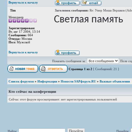
Вернуться к началу
Tim
Заголовок сообщения:
Re: Умер Миша Вершков (Adm
Светлая память
Менеджер
Зарегистрирован:
Вт, авг 17 2004, 13:14
Сообщения:
664
Откуда:
Москва
Пол:
Мужской
Вернуться к началу
Показать сообщения за:
Поле со
Страница
1
из
2
[ Сообщений: 21 ]
Список форумов
»
Информация
»
Новости SAPфорум.RU
»
Важные объявления
Кто сейчас на конференции
Сейчас этот форум просматривают: нет зарегистрированных пользователей
Найти:
Перейти: