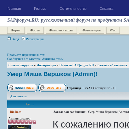
Главная
Резюме
Сотрудничество
Справка
SAPфорум.RU: русскоязычный форум по продуктам S
Портал
Форум
Файловый архив
Фотогалерея
Wiki
Вход
Регистрация
Просмотр нерешенных тем
Сообщения без ответов
|
Активные темы
Список форумов
»
Информация
»
Новости SAPфорум.RU
»
Важные объявления
Умер Миша Вершков (Admin)!
Страница
1
из
2
[ Сообщений: 21 ]
Для печати
Автор
DiaRom
Заголовок сообщения:
Умер Миша Вершков (Admin)
Администратор
К сожалению пок