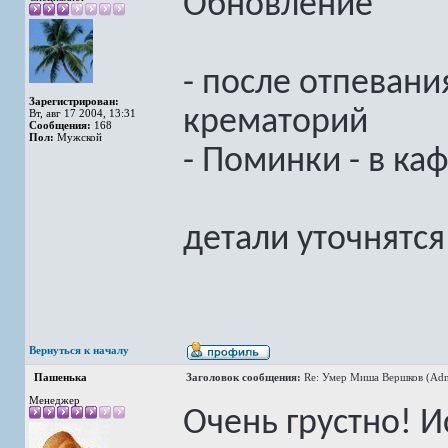
Обновление
- после отпевания
Зарегистрирован:
крематорий
Вт, авг 17 2004, 13:31
Сообщения:
168
Пол:
Мужской
- Поминки - в ка
детали уточнятс
Вернуться к началу
Пашенька
Заголовок сообщения:
Re: Умер Миша Вершков (Adm
Менеджер
Очень грустно! 