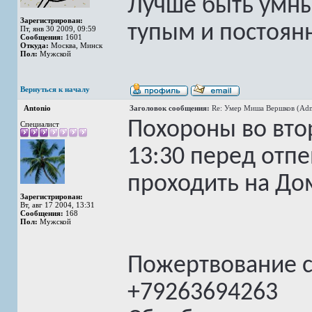
Лучше быть умны
Зарегистрирован:
тупым и постоян
Пт, янв 30 2009, 09:59
Сообщения:
1601
Откуда:
Москва, Минск
Пол:
Мужской
Вернуться к началу
Antonio
Заголовок сообщения:
Re: Умер Миша Вершков (Adm
Похороны во вто
Специалист
13:30 перед отп
проходить на До
Зарегистрирован:
Вт, авг 17 2004, 13:31
Сообщения:
168
Пол:
Мужской
Пожертвование 
+79263694263