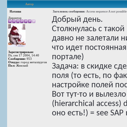
Автор
Наташа
Заголовок сообщения:
Access sequence A not possibl
Добрый день.
Директор
Столкнулась с такой
давно не залетали ни
что идет постоянная
Зарегистрирован:
портале)
Пт, сен 17 2004, 14:40
Сообщения:
953
Откуда:
город металлургов
Задача: в скидке сд
Пол:
Женский
поля (то есть, по фа
настройке полей пос
Вот тут-то и вылезло
(hierarchical access)
оно есть!) = see SAP