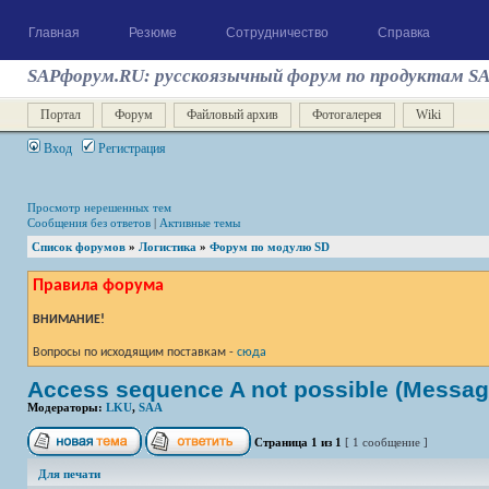
Главная
Резюме
Сотрудничество
Справка
SAPфорум.RU: русскоязычный форум по продуктам S
Портал
Форум
Файловый архив
Фотогалерея
Wiki
Вход
Регистрация
Просмотр нерешенных тем
Сообщения без ответов
|
Активные темы
Список форумов
»
Логистика
»
Форум по модулю SD
Правила форума
ВНИМАНИЕ!
Вопросы по исходящим поставкам -
сюда
Access sequence A not possible (Message
Модераторы:
LKU
,
SAA
Страница
1
из
1
[ 1 сообщение ]
Для печати