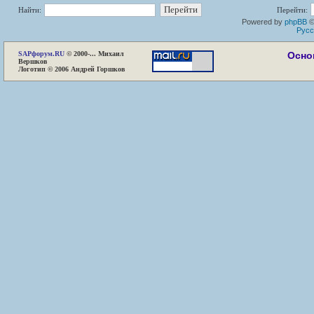
Найти:
Перейти:
Powered by
phpBB
©
Русс
SAP
форум.RU
© 2000-... Михаил
Осно
Вершков
Логотип © 2006 Андрей Горшков