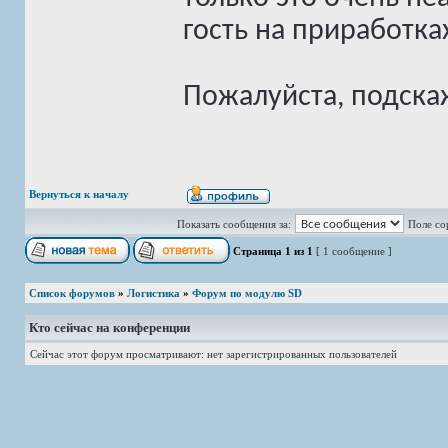
гость на приработка
Пожалуйста, подскаж
Вернуться к началу
Показать сообщения за:
Поле со
Страница
1
из
1
[ 1 сообщение ]
Список форумов
»
Логистика
»
Форум по модулю SD
Кто сейчас на конференции
Сейчас этот форум просматривают: нет зарегистрированных пользователей