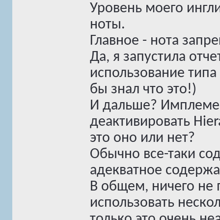
Уровень моего ингл
ноты.
Главное - нота запр
Да, я запустила отч
использование типа 
бы знал что это!)
И дальше? Имплемен
деактивировать Hierar
это оно или нет?
Обычно все-таки со
адекватное содержа
В общем, ничего не
использовать неско
только это очень не