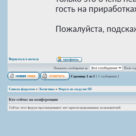
гость на приработка
Пожалуйста, подскаж
Вернуться к началу
Показать сообщения за:
Поле со
Страница
1
из
1
[ 1 сообщение ]
Список форумов
»
Логистика
»
Форум по модулю SD
Кто сейчас на конференции
Сейчас этот форум просматривают: нет зарегистрированных пользователей