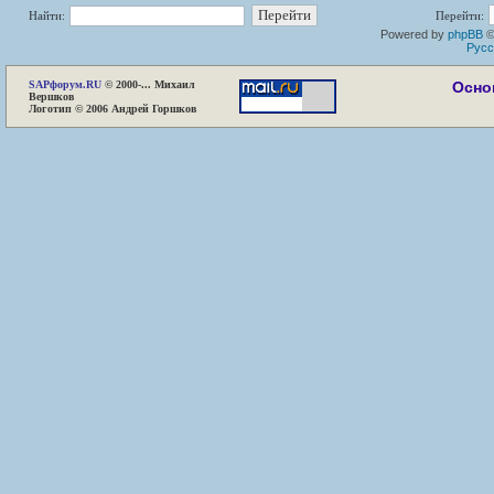
Найти:
Перейти:
Powered by
phpBB
©
Русс
SAP
форум.RU
© 2000-... Михаил
Осно
Вершков
Логотип © 2006 Андрей Горшков