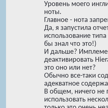
Уровень моего ингл
ноты.
Главное - нота запр
Да, я запустила отч
использование типа 
бы знал что это!)
И дальше? Имплемен
деактивировать Hierar
это оно или нет?
Обычно все-таки со
адекватное содержа
В общем, ничего не
использовать неско
только это очень не