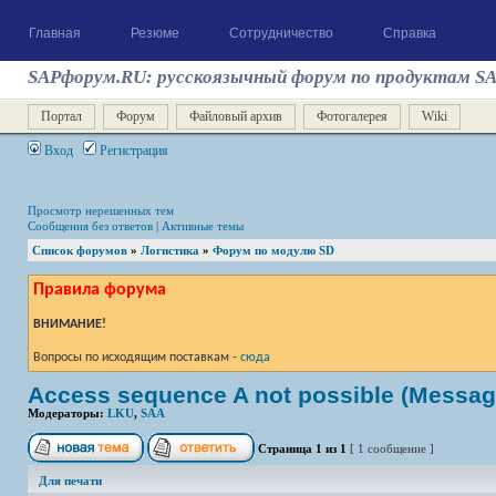
Главная
Резюме
Сотрудничество
Справка
SAPфорум.RU: русскоязычный форум по продуктам S
Портал
Форум
Файловый архив
Фотогалерея
Wiki
Вход
Регистрация
Просмотр нерешенных тем
Сообщения без ответов
|
Активные темы
Список форумов
»
Логистика
»
Форум по модулю SD
Правила форума
ВНИМАНИЕ!
Вопросы по исходящим поставкам -
сюда
Access sequence A not possible (Message
Модераторы:
LKU
,
SAA
Страница
1
из
1
[ 1 сообщение ]
Для печати