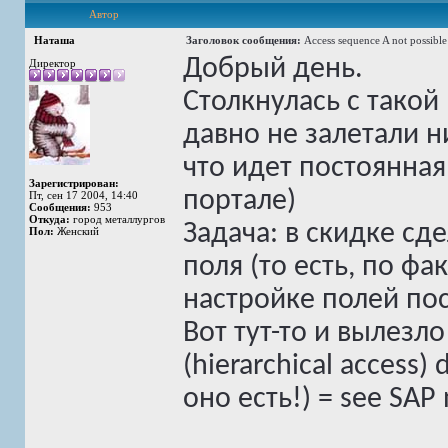
Автор
Наташа
Заголовок сообщения:
Access sequence A not possibl
Добрый день.
Директор
Столкнулась с такой
давно не залетали ни
что идет постоянная
Зарегистрирован:
портале)
Пт, сен 17 2004, 14:40
Сообщения:
953
Откуда:
город металлургов
Задача: в скидке сд
Пол:
Женский
поля (то есть, по фа
настройке полей пос
Вот тут-то и вылезло
(hierarchical access)
оно есть!) = see SAP