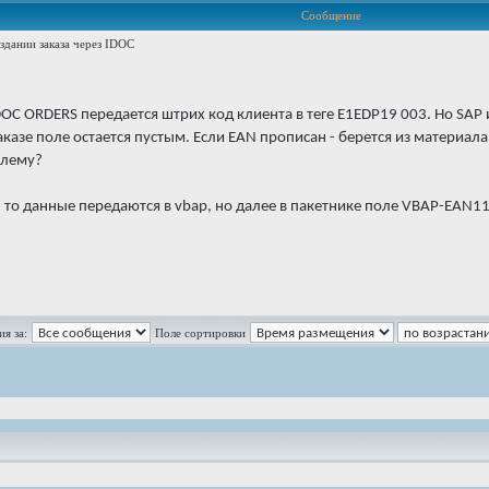
Сообщение
здании заказа через IDOC
C ORDERS передается штрих код клиента в теге E1EDP19 003. Но SAP
заказе поле остается пустым. Если EAN прописан - берется из материа
блему?
то данные передаются в vbap, но далее в пакетнике поле VBAP-EAN11
я за:
Поле сортировки