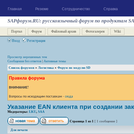
Главная
Резюме
Сотрудничество
Справка
SAPфорум.RU: русскоязычный форум по продуктам S
Портал
Форум
Файловый архив
Фотогалерея
Wiki
Вход
Регистрация
Просмотр нерешенных тем
Сообщения без ответов
|
Активные темы
Список форумов
»
Логистика
»
Форум по модулю SD
Правила форума
ВНИМАНИЕ!
Вопросы по исходящим поставкам -
сюда
Указание EAN клиента при создании зак
Модераторы:
LKU
,
SAA
Страница
1
из
1
[ 1 сообщение ]
Для печати