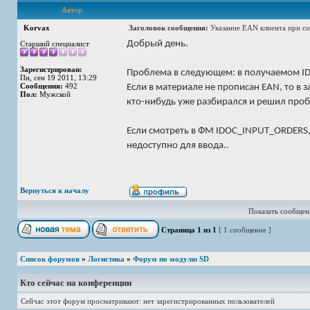
Автор
Korvax
Заголовок сообщения:
Указание EAN клиента при со
Добрый день.
Старший специалист
Зарегистрирован:
Проблема в следующем: в получаемом IDO
Пн, сен 19 2011, 13:29
Сообщения:
492
Если в материале не прописан EAN, то в 
Пол:
Мужской
кто-нибудь уже разбирался и решил про
Если смотреть в ФМ IDOC_INPUT_ORDERS, 
недоступно для ввода..
Вернуться к началу
Показать сообщени
Страница
1
из
1
[ 1 сообщение ]
Список форумов
»
Логистика
»
Форум по модулю SD
Кто сейчас на конференции
Сейчас этот форум просматривают: нет зарегистрированных пользователей