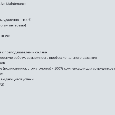
tive Maintenance
ь, удалённо – 100%
итогам интервью)
 ТК РФ
ка с преподавателем и онлайн
тересную работу, возможность профессионального развития
ков
е (поликлиника, стоматология) - 100% компенсация для сотрудников
ом
а выдающиеся успехи
/2)