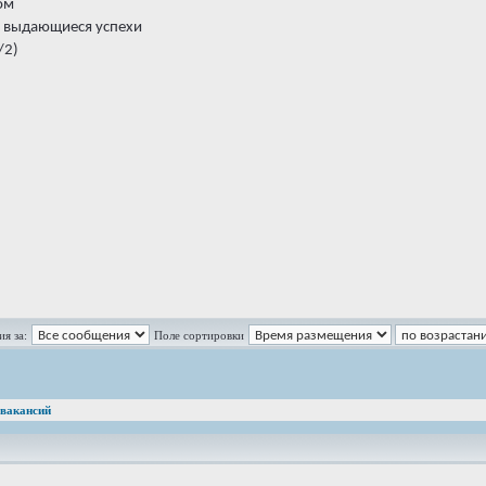
ом
а выдающиеся успехи
/2)
я за:
Поле сортировки
 вакансий