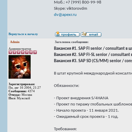
Моб.: +7 (999) 800-99-98
Skype: viktorovdm
dv@apexr.ru
Вернуться к началу
Admin
Заголовок сообщения:
Вакансия #1. SAP FI senior / consultant в 
Администратор
Вакансия #2. SAP FI-SL senior / consultant
Вакансия #3. SAP SD (CS/MM) senior / cons
В штат крупной международной консалт
Зарегистрирован:
Обязанности:
Пн, авг 16 2004, 21:27
Сообщения:
4374
Откуда:
Москва
- Проект внедрения S/4HANA
Пол:
Мужской
- Проект по тиражу глобальных шаблоно
- Начало проекта - 11 января 2021.
- Ожидаемый срок проекта - 1 год.
Требования: