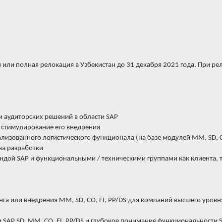
 или полная релокация в Узбекистан до 31 декабря 2021 года. При ре
и аудиторских решений в области SAP
 стимулирование его внедрения
ализованного логистического функционала (на базе модулей MM, SD, C
на разработки
андой SAP и функциональными / техническими группами как клиента, 
инга или внедрения MM, SD, CO, FI, PP/DS для компаний высшего уров
SAP SD, MM, CO, FI, PP/DS и глубокое понимание функциональности 