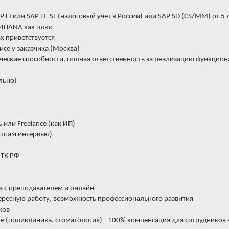
P FI или SAP FI–SL (налоговый учет в России) или SAP SD (CS/MM) от 5 
S/4HANA как плюс
х приветствуется
исе у заказчика (Москва)
ские способности, полная ответственность за реализацию функциона
льно)
 или Freelance (как ИП)
итогам интервью)
 ТК РФ
ка с преподавателем и онлайн
тересную работу, возможность профессионального развития
ков
е (поликлиника, стоматология) - 100% компенсация для сотрудников