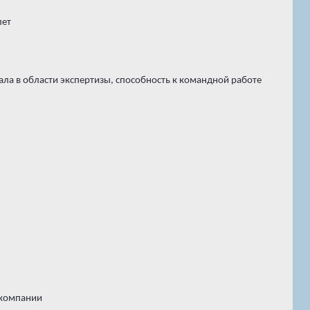
лет
ла в области экспертизы, способность к командной работе
 компании