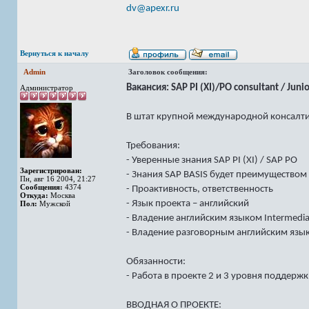
dv@apexr.ru
Вернуться к началу
Admin
Заголовок сообщения:
Вакансия: SAP PI (XI)/PO consultant / Jun
Администратор
В штат крупной международной консалт
Требования:
- Уверенные знания SAP PI (XI) / SAP PO
Зарегистрирован:
- Знания SAP BASIS будет преимуществом
Пн, авг 16 2004, 21:27
Сообщения:
4374
- Проактивность, ответственность
Откуда:
Москва
- Язык проекта – английский
Пол:
Мужской
- Владение английским языком Intermedia
- Владение разговорным английским языко
Обязанности:
- Работа в проекте 2 и 3 уровня поддер
ВВОДНАЯ О ПРОЕКТЕ: