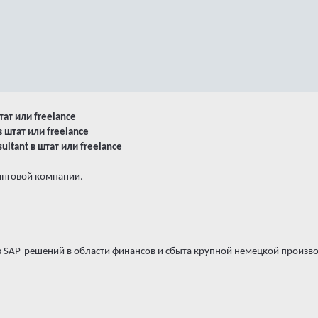
штат или freelance
 в штат или freelance
ultant в штат или freelance
инговой компании.
в SAP-решений в области финансов и сбыта крупной немецкой произво