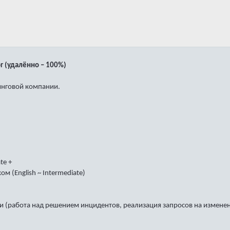
ior (удалённо – 100%)
инговой компании.
te +
м (English ~ Intermediate)
жки (работа над решением инцидентов, реализация запросов на измене