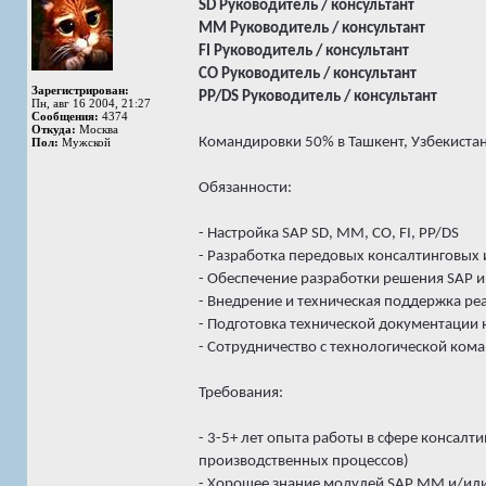
SD Руководитель / консультант
MM Руководитель / консультант
FI Руководитель / консультант
CO Руководитель / консультант
Зарегистрирован:
PP/DS Руководитель / консультант
Пн, авг 16 2004, 21:27
Сообщения:
4374
Откуда:
Москва
Командировки 50% в Ташкент, Узбекистан
Пол:
Мужской
Обязанности:
- Настройка SAP SD, MM, CO, FI, PP/DS
- Разработка передовых консалтинговых 
- Обеспечение разработки решения SAP и
- Внедрение и техническая поддержка ре
- Подготовка технической документации 
- Сотрудничество с технологической ком
Требования:
- 3-5+ лет опыта работы в сфере консалт
производственных процессов)
- Хорошее знание модулей SAP MM и/или 