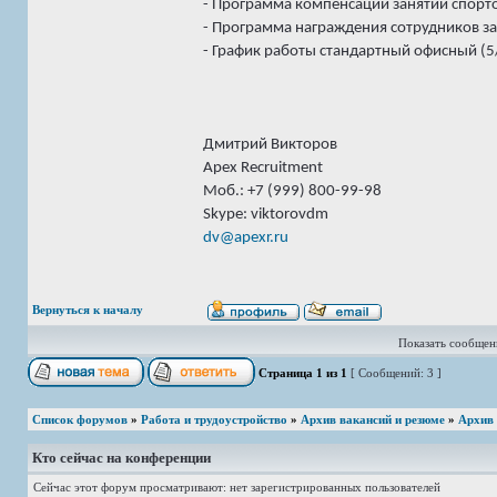
- Программа компенсаций занятий спорт
- Программа награждения сотрудников з
- График работы стандартный офисный (5
Дмитрий Викторов
Apex Recruitment
Моб.: +7 (999) 800-99-98
Skype: viktorovdm
dv@apexr.ru
Вернуться к началу
Показать сообщени
Страница
1
из
1
[ Сообщений: 3 ]
Список форумов
»
Работа и трудоустройство
»
Архив вакансий и резюме
»
Архив
Кто сейчас на конференции
Сейчас этот форум просматривают: нет зарегистрированных пользователей