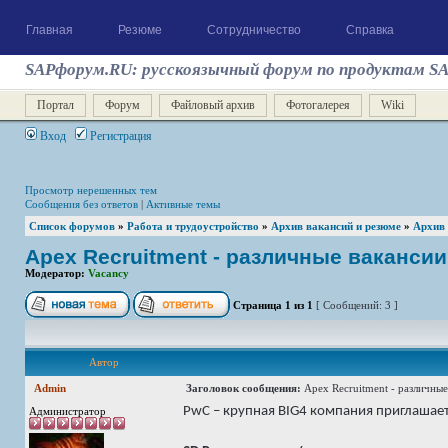
Главная
Резюме
Сотрудничество
Справка
SAPфорум.RU: русскоязычный форум по продуктам S
Портал
Форум
Файловый архив
Фотогалерея
Wiki
Вход
Регистрация
Просмотр нерешенных тем
Сообщения без ответов
|
Активные темы
Список форумов
»
Работа и трудоустройство
»
Архив вакансий и резюме
»
Архив
Apex Recruitment - различные вакансии 
Модератор:
Vacancy
Страница
1
из
1
[ Сообщений: 3 ]
Автор
Admin
Заголовок сообщения:
Apex Recruitment - различные
PwC – крупная BIG4 компания приглашает 
Администратор