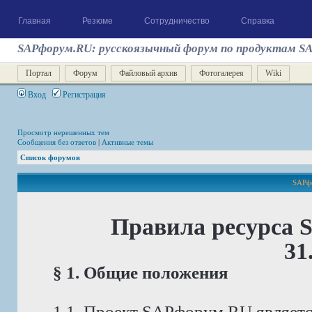
Главная
Резюме
Сотрудничество
Справка
SAPфорум.RU: русскоязычный форум по продуктам S
Портал
Форум
Файловый архив
Фотогалерея
Wiki
Вход
Регистрация
Просмотр нерешенных тем
Сообщения без ответов
|
Активные темы
Список форумов
SAPфо
Правила ресурса 
31
§ 1. Общие положения
1.1. Проект SAPфорум.RU являет