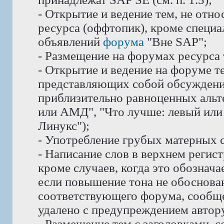
- Открытие и ведение тем, не отн
ресурса (оффтопик), кроме специ
объявлений
форума
"Вне SAP";
- Размещение на форумах ресурса
- Открытие и ведение на форуме те
представляющих собой обсуждени
приблизительно равноценных альте
или АМД", "Что лучше: левый или 
Линукс");
- Употребление грубых матерных с
- Написание слов в верхнем реги
кроме случаев, когда это обознач
если повышение тона не обоснован
соответствующего форума, сообще
удалено с предупреждением автору
- Размещение тем с заголовками, 