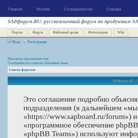
Главная
Резюме
Сотрудничество
Справка
SAPфорум.RU: русскоязычный форум по продуктам S
Портал
Форум
Файловый архив
Фотогалерея
Wiki
Вход
Регистрация
Просмотр нерешенных тем
Сообщения без ответов
|
Активные темы
Список форумов
SAPфорум.RU - 
Это соглашение подробно объясня
подразделения (в дальнейшем «м
«https://www.sapboard.ru/forum») 
«программное обеспечение phpBB
«phpBB Teams») используют инфо