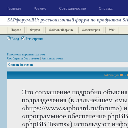
Главная
Резюме
Сотрудничество
Справка
SAPфорум.RU: русскоязычный форум по продуктам S
Портал
Форум
Файловый архив
Фотогалерея
Wiki
Вход
Регистрация
Просмотр нерешенных тем
Сообщения без ответов
|
Активные темы
Список форумов
SAPфорум.RU - 
Это соглашение подробно объясня
подразделения (в дальнейшем «м
«https://www.sapboard.ru/forum») 
«программное обеспечение phpBB
«phpBB Teams») используют инфо