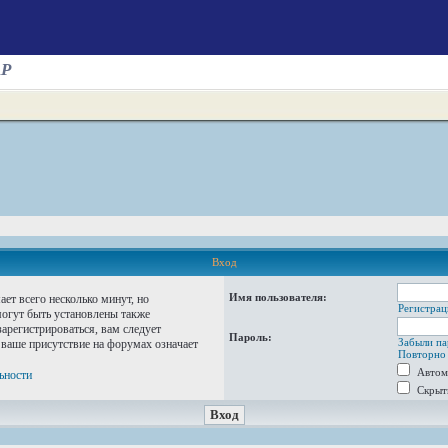
AP
Вход
Имя пользователя:
ет всего несколько минут, но
Регистрац
огут быть установлены также
арегистрироваться, вам следует
Пароль:
Забыли па
 ваше присутствие на форумах означает
Повторно 
Автом
ьности
Скрыт