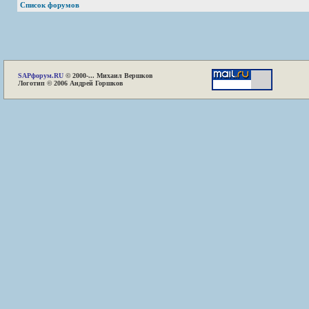
Список форумов
SAP
форум.RU
© 2000-... Михаил Вершков
Логотип © 2006 Андрей Горшков