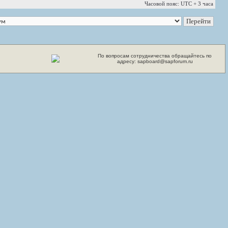
Часовой пояс: UTC + 3 часа
По вопросам сотрудничества обращайтесь по
адресу: sapboard@sapforum.ru