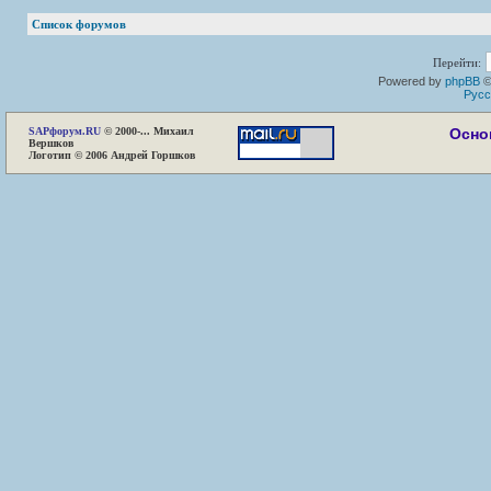
Список форумов
Перейти:
Powered by
phpBB
©
Русс
SAP
форум.RU
© 2000-... Михаил
Осно
Вершков
Логотип © 2006 Андрей Горшков