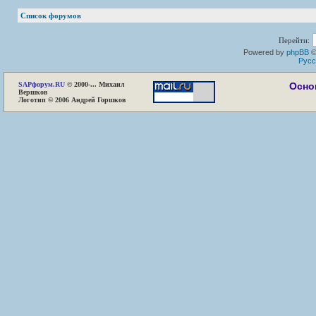
Список форумов
Перейти:
Powered by
phpBB
©
Русс
SAP
форум.RU
© 2000-... Михаил
Осно
Вершков
Логотип © 2006 Андрей Горшков