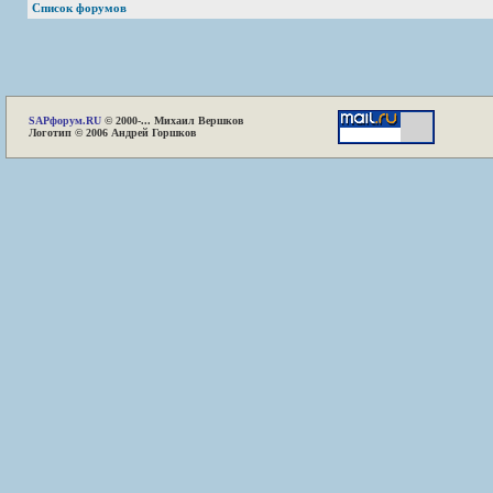
Список форумов
SAP
форум.RU
© 2000-... Михаил Вершков
Логотип © 2006 Андрей Горшков