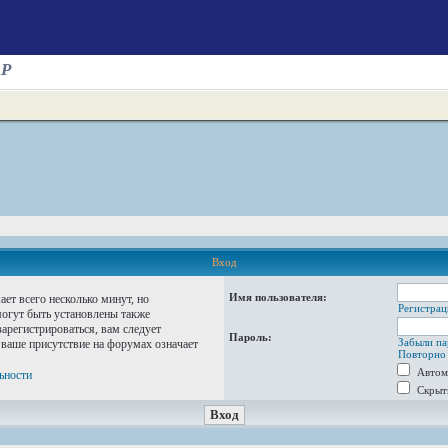
AP
Вход
Имя пользователя:
ет всего несколько минут, но
Регистрац
огут быть установлены также
арегистрироваться, вам следует
Пароль:
Забыли па
 ваше присутствие на форумах означает
Повторно 
Автом
ьности
Скрыт