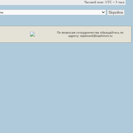
Часовой пояс: UTC + 3 часа
По вопросам сотрудничества обращайтесь по
адресу: sapboard@sapforum.ru