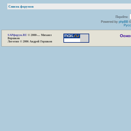
Список форумов
Перейти:
Powered by
phpBB
©
Русс
SAP
форум.RU
© 2000-... Михаил
Осно
Вершков
Логотип © 2006 Андрей Горшков