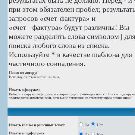
результатах быть не должно. Перед
-
и
при этом обязателен пробел; результат
запросов «счет-фактура» и
«счет -фактура»
будут различны! Вы
можете разделить слова символом
|
дл
поиска любого слова из списка.
Используйте
*
в качестве шаблона для
частичного совпадения.
Поиск по автору:
Используйте * в качестве шаблона.
Искать в форумах:
Выберите форум или форумы, в которых будет произведен поиск. Поиск в подфорум
производится автоматически, если вы не отключили соответствующую опцию ниже.
Искать только в решенных темах:
Да
Нет
Искать в подфорумах:
Да
Нет