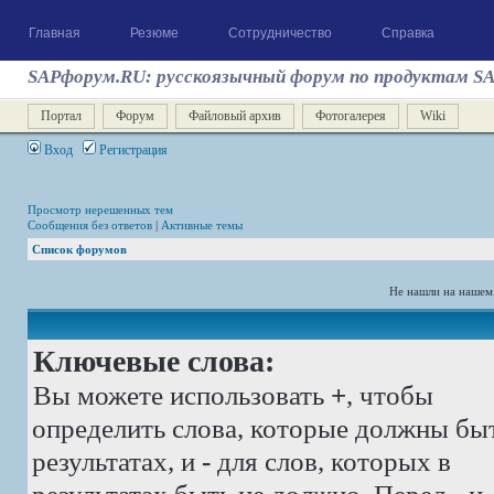
Главная
Резюме
Сотрудничество
Справка
SAPфорум.RU: русскоязычный форум по продуктам S
Портал
Форум
Файловый архив
Фотогалерея
Wiki
Вход
Регистрация
Просмотр нерешенных тем
Сообщения без ответов
|
Активные темы
Список форумов
Не нашли на нашем
Ключевые слова:
Вы можете использовать
+
, чтобы
определить слова, которые должны бы
результатах, и
-
для слов, которых в