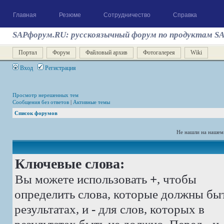
Главная
Резюме
Сотрудничество
Справка
SAPфорум.RU: русскоязычный форум по продуктам S
Портал
Форум
Файловый архив
Фотогалерея
Wiki
Вход
Регистрация
Просмотр нерешенных тем
Сообщения без ответов
|
Активные темы
Список форумов
Не нашли на нашем
Ключевые слова:
Вы можете использовать
+
, чтобы
определить слова, которые должны бы
результатах, и
-
для слов, которых в