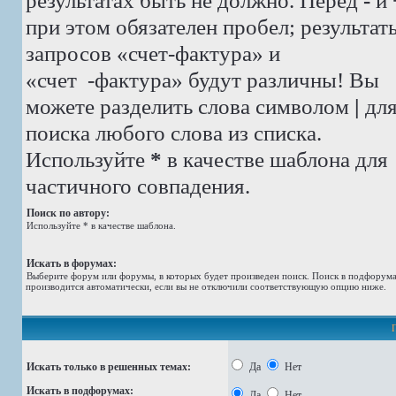
результатах быть не должно. Перед
-
и
при этом обязателен пробел; результат
запросов «счет-фактура» и
«счет -фактура»
будут различны! Вы
можете разделить слова символом
|
дл
поиска любого слова из списка.
Используйте
*
в качестве шаблона для
частичного совпадения.
Поиск по автору:
Используйте * в качестве шаблона.
Искать в форумах:
Выберите форум или форумы, в которых будет произведен поиск. Поиск в подфорум
производится автоматически, если вы не отключили соответствующую опцию ниже.
Искать только в решенных темах:
Да
Нет
Искать в подфорумах:
Да
Нет