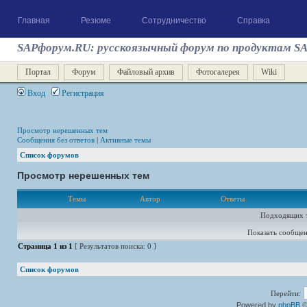
Главная
Резюме
Сотрудничество
Справка
SAPфорум.RU: русскоязычный форум по продуктам S
Портал
Форум
Файловый архив
Фотогалерея
Wiki
Вход
Регистрация
Просмотр нерешенных тем
Сообщения без ответов
|
Активные темы
Список форумов
Просмотр нерешенных тем
Темы
Автор
Ответы
Подходящих т
Показать сообщен
Страница
1
из
1
[ Результатов поиска: 0 ]
Список форумов
Перейти:
Powered by
phpBB
©