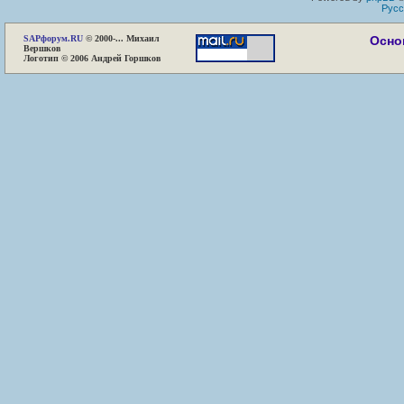
Русс
SAP
форум.RU
© 2000-... Михаил
Осно
Вершков
Логотип © 2006 Андрей Горшков