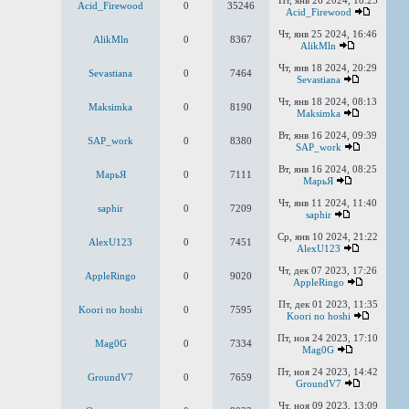
Пт, янв 26 2024, 18:25
Acid_Firewood
0
35246
Acid_Firewood
Чт, янв 25 2024, 16:46
AlikMln
0
8367
AlikMln
Чт, янв 18 2024, 20:29
Sevastiana
0
7464
Sevastiana
Чт, янв 18 2024, 08:13
Maksimka
0
8190
Maksimka
Вт, янв 16 2024, 09:39
SAP_work
0
8380
SAP_work
Вт, янв 16 2024, 08:25
MaрьЯ
0
7111
MaрьЯ
Чт, янв 11 2024, 11:40
saphir
0
7209
saphir
Ср, янв 10 2024, 21:22
AlexU123
0
7451
AlexU123
Чт, дек 07 2023, 17:26
AppleRingo
0
9020
AppleRingo
Пт, дек 01 2023, 11:35
Koori no hoshi
0
7595
Koori no hoshi
Пт, ноя 24 2023, 17:10
Mag0G
0
7334
Mag0G
Пт, ноя 24 2023, 14:42
GroundV7
0
7659
GroundV7
Чт, ноя 09 2023, 13:09