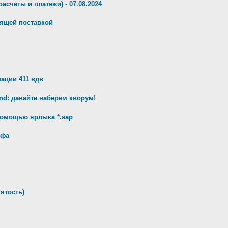
орасчеты и платежи) - 07.08.2024
дящей поставкой
ации 411 вдв
d: давайте наберем кворум!
 помощью ярлыка *.sap
ифа
нятость)