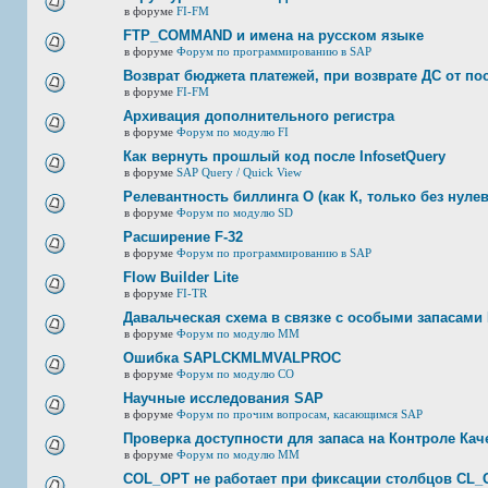
в форуме
FI-FM
FTP_COMMAND и имена на русском языке
в форуме
Форум по программированию в SAP
Возврат бюджета платежей, при возврате ДС от по
в форуме
FI-FM
Архивация дополнительного регистра
в форуме
Форум по модулю FI
Как вернуть прошлый код после InfosetQuery
в форуме
SAP Query / Quick View
Релевантность биллинга О (как К, только без нулев
в форуме
Форум по модулю SD
Расширение F-32
в форуме
Форум по программированию в SAP
Flow Builder Lite
в форуме
FI-TR
Давальческая схема в связке с особыми запасами 
в форуме
Форум по модулю ММ
Ошибка SAPLCKMLMVALPROC
в форуме
Форум по модулю СО
Научные исследования SAP
в форуме
Форум по прочим вопросам, касающимся SAP
Проверка доступности для запаса на Контроле Каче
в форуме
Форум по модулю ММ
COL_OPT не работает при фиксации столбцов CL_