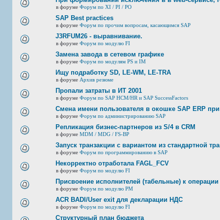
в форуме
Форум по XI / PI / РО
SAP Best practices
в форуме
Форум по прочим вопросам, касающимся SAP
J3RFUМ26 - выравнивание.
в форуме
Форум по модулю FI
Замена завода в сетевом графике
в форуме
Форум по модулям PS и IM
Ищу подработку SD, LE-WM, LE-TRA
в форуме
Архив резюме
Пропали затраты в ИТ 2001
в форуме
Форум по SAP HCM/HR и SAP SuccessFactors
Смена имени пользователя в окошке SAP ERP при
в форуме
Форум по администрированию SAP
Репликация бизнес-партнеров из S/4 в CRM
в форуме
MDM / MDG / FS-BP
Запуск транзакции с вариантом из стандартной тр
в форуме
Форум по программированию в SAP
Некорректно отработала FAGL_FCV
в форуме
Форум по модулю FI
Присвоение исполнителей (табельные) к операции
в форуме
Форум по модулю РМ
ACR BADI/User exit для декларации НДС
в форуме
Форум по модулю FI
Структурный план бюджета