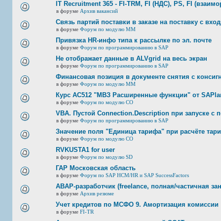
IT Recruitment 365 - FI-TRM, FI (НДС), PS, FI (взаим
в форуме
Архив вакансий
Связь партий поставки в заказе на поставку с вхо
в форуме
Форум по модулю ММ
Привязка HR-инфо типа к рассылке по эл. почте
в форуме
Форум по программированию в SAP
Не отображает данные в ALVgrid на весь экран
в форуме
Форум по программированию в SAP
Финансовая позиция в документе снятия с консигн
в форуме
Форум по модулю ММ
Курс AC512 "МВЗ Расширенные функции" от SAPlan
в форуме
Форум по модулю СО
VBA. Пустой Connection.Description при запуске с
в форуме
Форум по программированию в SAP
Значение поля "Единица тарифа" при расчёте тар
в форуме
Форум по модулю СО
RVKUSTA1 for user
в форуме
Форум по модулю SD
ГАР Московская область
в форуме
Форум по SAP HCM/HR и SAP SuccessFactors
ABAP-разработчик (freelance, полная/частичная за
в форуме
Архив резюме
Учет кредитов по МСФО 9. Амортизация комиссии
в форуме
FI-TR