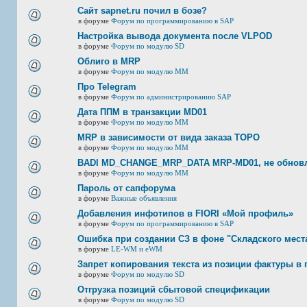
Сайт sapnet.ru почил в бозе?
в форуме
Форум по программированию в SAP
Настройка вывода документа после VLPOD
в форуме
Форум по модулю SD
Облиго в MRP
в форуме
Форум по модулю ММ
Про Telegram
в форуме
Форум по администрированию SAP
Дата ППМ в транзакции MD01
в форуме
Форум по модулю ММ
MRP в зависимости от вида заказа ТОРО
в форуме
Форум по модулю ММ
BADI MD_CHANGE_MRP_DATA MRP-MD01, не обновл
в форуме
Форум по модулю ММ
Пароль от сапфорума
в форуме
Важные объявления
Добавления инфотипов в FIORI «Мой профиль»
в форуме
Форум по программированию в SAP
Ошибка при создании СЗ в фоне "Складского мест
в форуме
LE-WM и eWM
Запрет копирования текста из позиции фактуры в 
в форуме
Форум по модулю SD
Отгрузка позиций сбытовой спецификации
в форуме
Форум по модулю SD