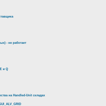
ставщика
ых) - не работает
E и Q
ства на Handled-Unit складах
GUI_ALV_GRID