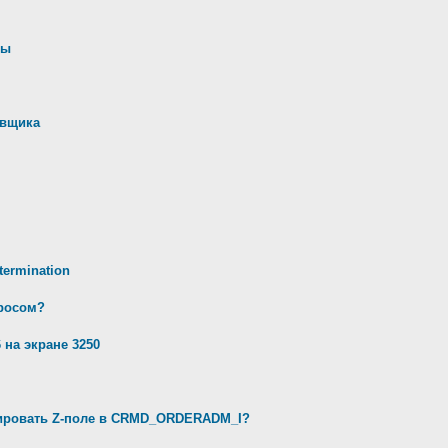
ны
авщика
ermination
просом?
 на экране 3250
ивировать Z-поле в CRMD_ORDERADM_I?