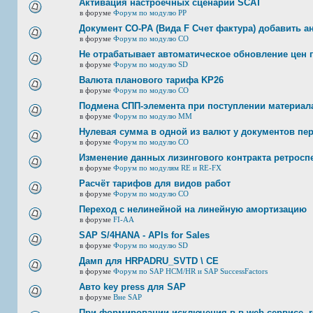
Активация настроечных сценарий SCAT
в форуме
Форум по модулю РР
Документ CO-PA (Вида F Счет фактура) добавить а
в форуме
Форум по модулю СО
Не отрабатывает автоматическое обновление цен п
в форуме
Форум по модулю SD
Валюта планового тарифа KP26
в форуме
Форум по модулю СО
Подмена СПП-элемента при поступлении материала 
в форуме
Форум по модулю ММ
Нулевая сумма в одной из валют у документов пе
в форуме
Форум по модулю СО
Изменение данных лизингового контракта ретросп
в форуме
Форум по модулям RE и RE-FX
Расчёт тарифов для видов работ
в форуме
Форум по модулю СО
Переход с нелинейной на линейную амортизацию
в форуме
FI-AA
SAP S/4HANA - APIs for Sales
в форуме
Форум по модулю SD
Дамп для HRPADRU_SVTD \ CE
в форуме
Форум по SAP HCM/HR и SAP SuccessFactors
Авто key press для SAP
в форуме
Вне SAP
При формировании исключения в в web-сервисе, re