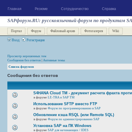
Главная
Резюме
Сотрудничество
Справка
SAPфорум.RU: русскоязычный форум по продуктам S
Портал
Форум
Файловый архив
Фотогалерея
Wiki
Вход
Регистрация
Просмотр нерешенных тем
Сообщения без ответов
|
Активные темы
Список форумов
Сообщения без ответов
S4HANA Cloud TM - документ расчета фрахта прот
в форуме
LE-TRA и SAP TM
Использование SFTP вместо FTP
в форуме
Форум по программированию в SAP
Обновление кэша RSQL (или Remote SQL)
в форуме
Форум по администрированию SAP
Установка SAP на ПК Windows
в форуме
SAP для начинающих / IDES