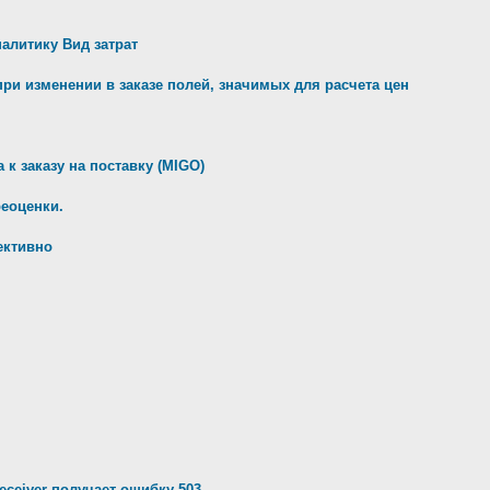
налитику Вид затрат
ри изменении в заказе полей, значимых для расчета цен
к заказу на поставку (MIGO)
реоценки.
ективно
ceiver получает ошибку 503