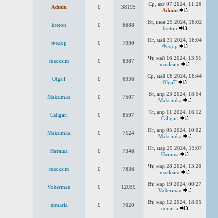
Ср, авг 07 2024, 11:26
Admin
0
38195
Admin
Вт, июн 25 2024, 16:02
kreton
0
6688
kreton
Пт, май 31 2024, 16:04
Федор
0
7990
Федор
Чт, май 16 2024, 13:51
macksim
0
8387
macksim
Ср, май 08 2024, 06:44
OlgaT
0
6936
OlgaT
Вт, апр 23 2024, 18:54
Maksimka
0
7507
Maksimka
Чт, апр 11 2024, 16:12
Caligari
0
8597
Caligari
Пт, апр 05 2024, 10:02
Maksimka
0
7124
Maksimka
Пт, мар 29 2024, 13:07
Наташа
0
7346
Наташа
Чт, мар 28 2024, 13:20
macksim
0
7836
macksim
Вт, мар 19 2024, 00:27
Volterman
0
12059
Volterman
Вт, мар 12 2024, 18:05
mmaria
0
7020
mmaria