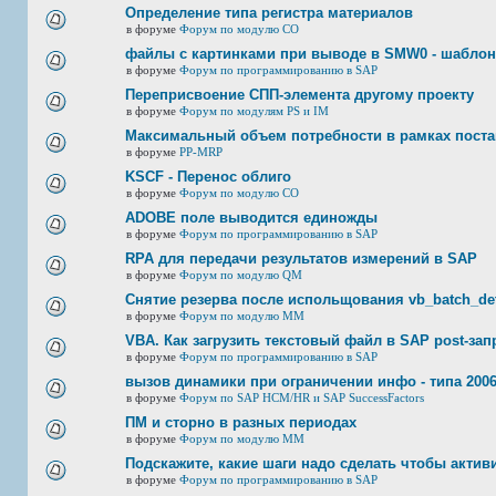
Определение типа регистра материалов
в форуме
Форум по модулю СО
файлы с картинками при выводе в SMW0 - шабло
в форуме
Форум по программированию в SAP
Переприсвоение СПП-элемента другому проекту
в форуме
Форум по модулям PS и IM
Максимальный объем потребности в рамках пост
в форуме
PP-MRP
KSCF - Перенос облиго
в форуме
Форум по модулю СО
ADOBE поле выводится единожды
в форуме
Форум по программированию в SAP
RPA для передачи результатов измерений в SAP
в форуме
Форум по модулю QM
Снятие резерва после испольщования vb_batch_det
в форуме
Форум по модулю ММ
VBA. Как загрузить текстовый файл в SAP post-за
в форуме
Форум по программированию в SAP
вызов динамики при ограничении инфо - типа 2006
в форуме
Форум по SAP HCM/HR и SAP SuccessFactors
ПМ и сторно в разных периодах
в форуме
Форум по модулю ММ
Подскажите, какие шаги надо сделать чтобы акт
в форуме
Форум по программированию в SAP