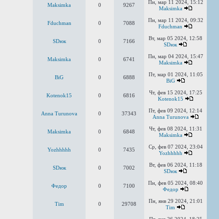
Пн, мар 11 2024, 15:12
Maksimka
0
9267
Maksimka
Пн, мар 11 2024, 09:32
Fduchman
0
7088
Fduchman
Вт, мар 05 2024, 12:58
SDюк
0
7166
SDюк
Пн, мар 04 2024, 15:47
Maksimka
0
6741
Maksimka
Пт, мар 01 2024, 11:05
BiG
0
6888
BiG
Чт, фев 15 2024, 17:25
Kotenok15
0
6816
Kotenok15
Пт, фев 09 2024, 12:14
Anna Turunova
0
37343
Anna Turunova
Чт, фев 08 2024, 11:31
Maksimka
0
6848
Maksimka
Ср, фев 07 2024, 23:04
Yozhhhhh
0
7435
Yozhhhhh
Вт, фев 06 2024, 11:18
SDюк
0
7002
SDюк
Пн, фев 05 2024, 08:40
Федор
0
7100
Федор
Пн, янв 29 2024, 21:01
Tim
0
29708
Tim