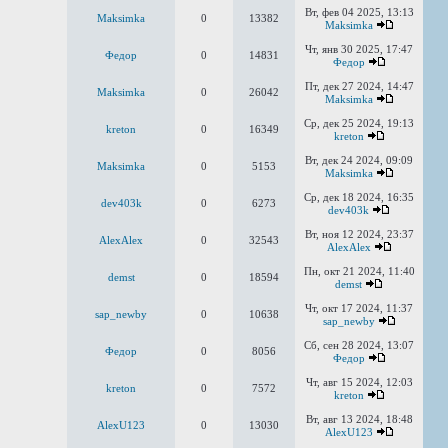
Вт, фев 04 2025, 13:13
Maksimka
0
13382
Maksimka
Чт, янв 30 2025, 17:47
Федор
0
14831
Федор
Пт, дек 27 2024, 14:47
Maksimka
0
26042
Maksimka
Ср, дек 25 2024, 19:13
kreton
0
16349
kreton
Вт, дек 24 2024, 09:09
Maksimka
0
5153
Maksimka
Ср, дек 18 2024, 16:35
dev403k
0
6273
dev403k
Вт, ноя 12 2024, 23:37
AlexAlex
0
32543
AlexAlex
Пн, окт 21 2024, 11:40
demst
0
18594
demst
Чт, окт 17 2024, 11:37
sap_newby
0
10638
sap_newby
Сб, сен 28 2024, 13:07
Федор
0
8056
Федор
Чт, авг 15 2024, 12:03
kreton
0
7572
kreton
Вт, авг 13 2024, 18:48
AlexU123
0
13030
AlexU123