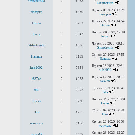
Олюшенька
0
8033
Олюшенька
Пт, ноя 03 2023, 12:25
Валерка
0
8430
Валерка
Пт, окт 27 2023, 14:54
Ozone
0
7252
Ozone
Пн, окт 09 2023, 19:18
barry
0
7543
barry
Чт, окт 05 2023, 08:15
Shizofrenik
0
8586
Shizofrenik
Ср, сен 27 2023, 17:55
Наташа
0
7189
Наташа
Вт, сен 26 2023, 22:34
hub2002
0
7654
hub2002
Вт, сен 19 2023, 20:53
t337co
0
6978
t337co
Ср, сен 13 2023, 16:42
BiG
0
7092
BiG
Пн, сен 11 2023, 13:08
Lucas
0
7280
Lucas
Сб, сен 09 2023, 20:48
flint
0
8705
flint
Ср, авг 23 2023, 16:30
waverzzz
0
7166
waverzzz
Ср, авг 23 2023, 12:27
proga19
0
7407