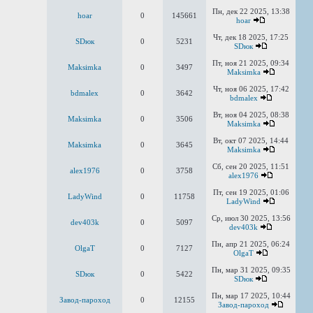
Пн, дек 22 2025, 13:38
hoar
0
145661
hoar
Чт, дек 18 2025, 17:25
SDюк
0
5231
SDюк
Пт, ноя 21 2025, 09:34
Maksimka
0
3497
Maksimka
Чт, ноя 06 2025, 17:42
bdmalex
0
3642
bdmalex
Вт, ноя 04 2025, 08:38
Maksimka
0
3506
Maksimka
Вт, окт 07 2025, 14:44
Maksimka
0
3645
Maksimka
Сб, сен 20 2025, 11:51
alex1976
0
3758
alex1976
Пт, сен 19 2025, 01:06
LadyWind
0
11758
LadyWind
Ср, июл 30 2025, 13:56
dev403k
0
5097
dev403k
Пн, апр 21 2025, 06:24
OlgaT
0
7127
OlgaT
Пн, мар 31 2025, 09:35
SDюк
0
5422
SDюк
Пн, мар 17 2025, 10:44
Завод-пароход
0
12155
Завод-пароход