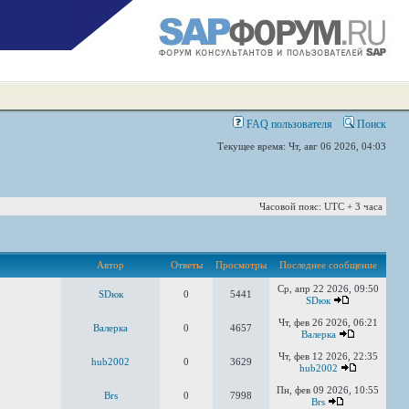
FAQ пользователя
Поиск
Текущее время: Чт, авг 06 2026, 04:03
Часовой пояс: UTC + 3 часа
Автор
Ответы
Просмотры
Последнее сообщение
Ср, апр 22 2026, 09:50
SDюк
0
5441
SDюк
Чт, фев 26 2026, 06:21
Валерка
0
4657
Валерка
Чт, фев 12 2026, 22:35
hub2002
0
3629
hub2002
Пн, фев 09 2026, 10:55
Brs
0
7998
Brs