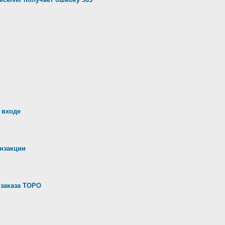
 входе
анзакции
 заказа ТОРО