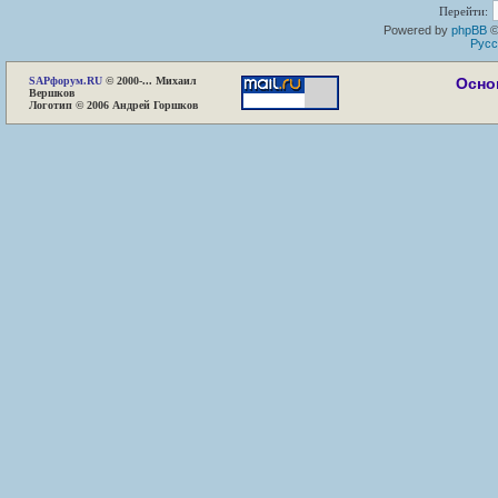
Перейти:
Powered by
phpBB
©
Русс
SAP
форум.RU
© 2000-... Михаил
Осно
Вершков
Логотип © 2006 Андрей Горшков