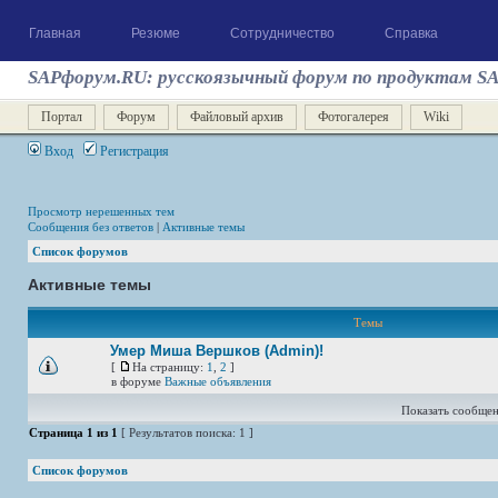
Главная
Резюме
Сотрудничество
Справка
SAPфорум.RU: русскоязычный форум по продуктам S
Портал
Форум
Файловый архив
Фотогалерея
Wiki
Вход
Регистрация
Просмотр нерешенных тем
Сообщения без ответов
|
Активные темы
Список форумов
Активные темы
Темы
Умер Миша Вершков (Admin)!
[
На страницу:
1
,
2
]
в форуме
Важные объявления
Показать сообщен
Страница
1
из
1
[ Результатов поиска: 1 ]
Список форумов