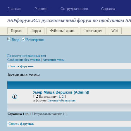
Главная
Резюме
Сотрудничество
Справка
SAPфорум.RU: русскоязычный форум по продуктам S
Портал
Форум
Файловый архив
Фотогалерея
Wiki
Вход
Регистрация
Просмотр нерешенных тем
Сообщения без ответов
|
Активные темы
Список форумов
Активные темы
Умер Миша Вершков (Admin)!
[
На страницу:
1
,
2
]
в форуме
Важные объявления
Страница
1
из
1
[ Результатов поиска: 1 ]
Список форумов