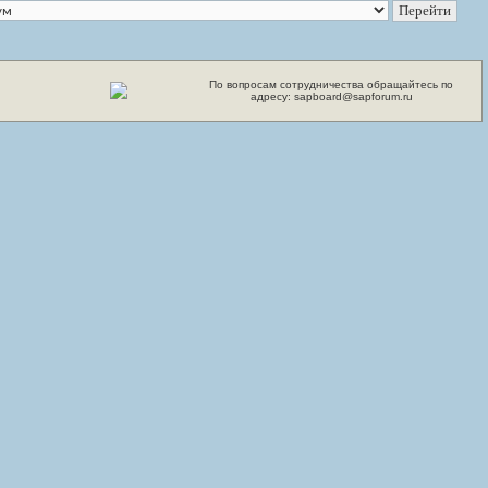
По вопросам сотрудничества обращайтесь по
адресу: sapboard@sapforum.ru