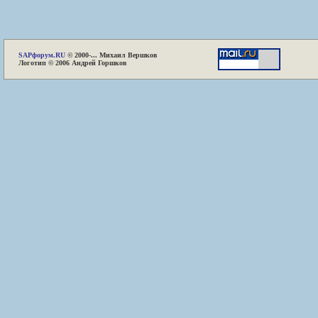
SAP
форум.RU
© 2000-... Михаил Вершков
Логотип © 2006 Андрей Горшков