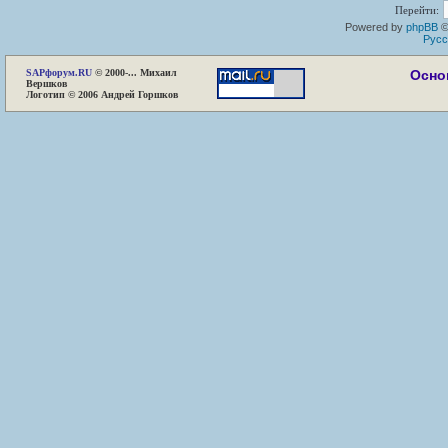
Перейти:
Powered by
phpBB
©
Русс
SAP
форум.RU
© 2000-... Михаил
Осно
Вершков
Логотип © 2006 Андрей Горшков