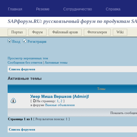
Главная
Резюме
Сотрудничество
Справка
SAPфорум.RU: русскоязычный форум по продуктам S
Портал
Форум
Файловый архив
Фотогалерея
Wiki
Вход
Регистрация
Просмотр нерешенных тем
Сообщения без ответов
|
Активные темы
Список форумов
Активные темы
Темы
Умер Миша Вершков (Admin)!
[
На страницу:
1
,
2
]
в форуме
Важные объявления
Показать сообщен
Страница
1
из
1
[ Результатов поиска: 1 ]
Список форумов