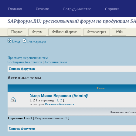
Главная
Резюме
Сотрудничество
Справка
SAPфорум.RU: русскоязычный форум по продуктам S
Портал
Форум
Файловый архив
Фотогалерея
Wiki
Вход
Регистрация
Просмотр нерешенных тем
Сообщения без ответов
|
Активные темы
Список форумов
Активные темы
Темы
Умер Миша Вершков (Admin)!
[
На страницу:
1
,
2
]
в форуме
Важные объявления
Показать сообщен
Страница
1
из
1
[ Результатов поиска: 1 ]
Список форумов