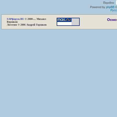
Перейти:
Powered by
phpBB
©
Русс
SAP
форум.RU
© 2000-... Михаил
Осно
Вершков
Логотип © 2006 Андрей Горшков