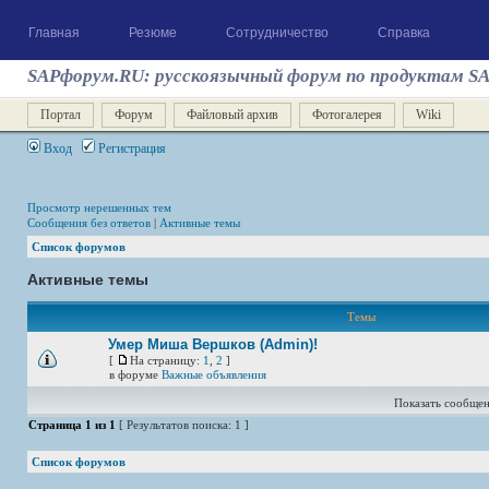
Главная
Резюме
Сотрудничество
Справка
SAPфорум.RU: русскоязычный форум по продуктам S
Портал
Форум
Файловый архив
Фотогалерея
Wiki
Вход
Регистрация
Просмотр нерешенных тем
Сообщения без ответов
|
Активные темы
Список форумов
Активные темы
Темы
Умер Миша Вершков (Admin)!
[
На страницу:
1
,
2
]
в форуме
Важные объявления
Показать сообщен
Страница
1
из
1
[ Результатов поиска: 1 ]
Список форумов