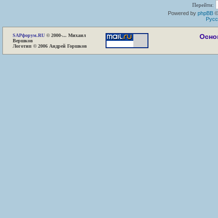
Перейти:
Powered by
phpBB
©
Русс
SAP
форум.RU
© 2000-... Михаил
Осно
Вершков
Логотип © 2006 Андрей Горшков