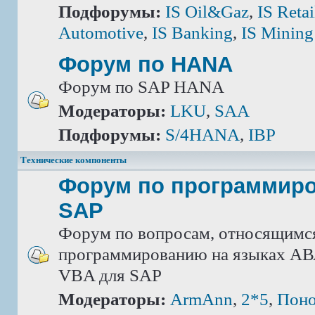
Подфорумы:
IS Oil&Gaz
,
IS Retai
Automotive
,
IS Banking
,
IS Mining
Форум по HANA
Форум по SAP HANA
Модераторы:
LKU
,
SAA
Подфорумы:
S/4HANA
,
IBP
Технические компоненты
Форум по программир
SAP
Форум по вопросам, относящимс
программированию на языках АВА
VBA для SAP
Модераторы:
ArmAnn
,
2*5
,
Поно