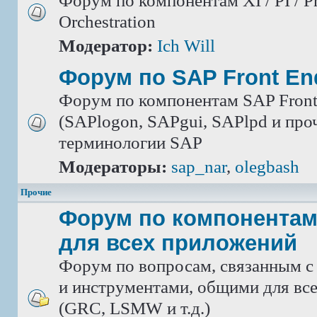
Форум по компонентам XI / PI / P
Orchestration
Модератор:
Ich Will
Форум по SAP Front En
Форум по компонентам SAP Front
(SAPlogon, SAPgui, SAPlpd и проч.
терминологии SAP
Модераторы:
sap_nar
,
olegbash
Прочие
Форум по компонентам
для всех приложений
Форум по вопросам, связанным с
и инструментами, общими для вс
(GRC, LSMW и т.д.)