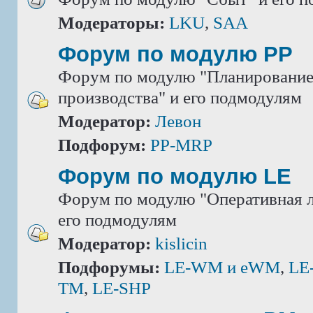
Модераторы:
LKU
,
SAA
Форум по модулю РР
Форум по модулю "Планировани
производства" и его подмодулям
Модератор:
Левон
Подфорум:
PP-MRP
Форум по модулю LE
Форум по модулю "Оперативная л
его подмодулям
Модератор:
kislicin
Подфорумы:
LE-WM и eWM
,
LE
TM
,
LE-SHP