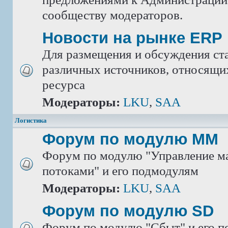
сообществу модераторов.
Новости на рынке ERP
Для размещения и обсуждения ста
различных источников, относящих
ресурса
Модераторы:
LKU
,
SAA
Логистика
Форум по модулю ММ
Форум по модулю "Управление м
потоками" и его подмодулям
Модераторы:
LKU
,
SAA
Форум по модулю SD
Форум по модулю "Сбыт" и его 