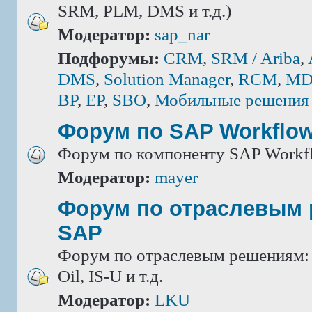
SRM, PLM, DMS и т.д.)
Модератор:
sap_nar
Подфорумы:
CRM
,
SRM / Ariba
,
DMS
,
Solution Manager
,
RCM
,
MD
BP
,
EP
,
SBO
,
Мобильные решения
Форум по SAP Workflo
Форум по компоненту SAP Workf
Модератор:
mayer
Форум по отраслевым
SAP
Форум по отраслевым решениям: IS
Oil, IS-U и т.д.
Модератор:
LKU