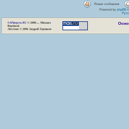
Новые сообщения
Powered by
phpBB
©
Русс
SAP
форум.RU
© 2000-... Михаил
Осно
Вершков
Логотип © 2006 Андрей Горшков