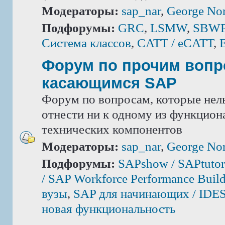
Модераторы:
sap_nar
,
George Nor
Подфорумы:
GRC
,
LSMW
,
SBWP 
Система классов
,
CATT / eCATT
,
Форум по прочим вопр
касающимся SAP
Форум по вопросам, которые нель
отнести ни к одному из функцион
технических компонентов
Модераторы:
sap_nar
,
George Nor
Подфорумы:
SAPshow / SAPtutor
/ SAP Workforce Performance Build
вузы
,
SAP для начинающих / IDE
новая функциональность