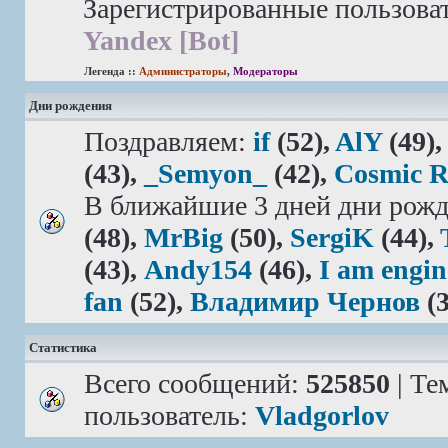
Зарегистрированные пользова
Yandex [Bot]
Легенда ::
Администраторы
,
Модераторы
Дни рождения
Поздравляем:
if
(52),
AlY
(49)
(43),
_Semyon_
(42),
Cosmic 
В ближайшие 3 дней дни рожд
(48),
MrBig
(50),
SergiK
(44),
(43),
Andy154
(46),
I am engin
fan
(52),
Владимир Чернов
(3
Статистика
Всего сообщений:
525850
| Те
пользователь:
Vladgorlov