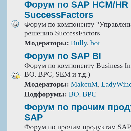
Форум по SAP HCM/HR 
SuccessFactors
Форум по компоненту "Управлени
решению SuccessFactors
Модераторы:
Bully
,
bot
Форум по SAP BI
Форум по компоненту Business Int
BO, BPC, SEM и т.д.)
Модераторы:
MakcuM
,
LadyWin
Подфорумы:
BO
,
BPC
Форум по прочим прод
SAP
Форум по прочим продуктам SAP