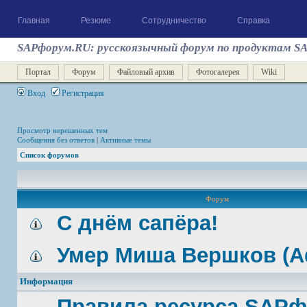
Главная
Резюме
Сотрудничество
Справка
SAPфорум.RU: русскоязычный форум по продуктам S
Портал
Форум
Файловый архив
Фотогалерея
Wiki
Вход
Регистрация
Просмотр нерешенных тем
Сообщения без ответов
|
Активные темы
Список форумов
Форум
С днём сапёра!
Умер Миша Вершков (A
Информация
Правила ресурса SAP