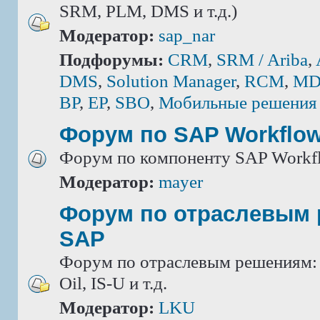
SRM, PLM, DMS и т.д.)
Модератор:
sap_nar
Подфорумы:
CRM
,
SRM / Ariba
,
DMS
,
Solution Manager
,
RCM
,
MD
BP
,
EP
,
SBO
,
Мобильные решения
Форум по SAP Workflo
Форум по компоненту SAP Workf
Модератор:
mayer
Форум по отраслевым
SAP
Форум по отраслевым решениям: IS
Oil, IS-U и т.д.
Модератор:
LKU