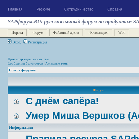
Главная
Резюме
Сотрудничество
Справка
SAPфорум.RU: русскоязычный форум по продуктам S
Портал
Форум
Файловый архив
Фотогалерея
Wiki
Вход
Регистрация
Просмотр нерешенных тем
Сообщения без ответов
|
Активные темы
Список форумов
Форум
С днём сапёра!
Умер Миша Вершков (A
Информация
Правила ресурса SAP