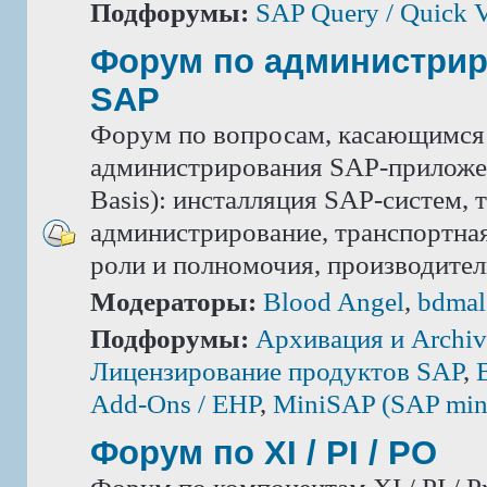
Подфорумы:
SAP Query / Quick 
Форум по администри
SAP
Форум по вопросам, касающимся
администрирования SAP-приложе
Basis): инсталляция SAP-систем, 
администрирование, транспортная
роли и полномочия, производител
Модераторы:
Blood Angel
,
bdmal
Подфорумы:
Архивация и Archiv
Лицензирование продуктов SAP
,
Add-Ons / ЕНР
,
MiniSAP (SAP mini
Форум по XI / PI / РО