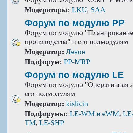
Модераторы:
LKU
,
SAA
Форум по модулю РР
Форум по модулю "Планировани
производства" и его подмодулям
Модератор:
Левон
Подфорум:
PP-MRP
Форум по модулю LE
Форум по модулю "Оперативная л
его подмодулям
Модератор:
kislicin
Подфорумы:
LE-WM и eWM
,
LE
TM
,
LE-SHP