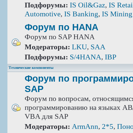
Подфорумы:
IS Oil&Gaz
,
IS Retai
Automotive
,
IS Banking
,
IS Mining
Форум по HANA
Форум по SAP HANA
Модераторы:
LKU
,
SAA
Подфорумы:
S/4HANA
,
IBP
Технические компоненты
Форум по программир
SAP
Форум по вопросам, относящимс
программированию на языках АВА
VBA для SAP
Модераторы:
ArmAnn
,
2*5
,
Поно