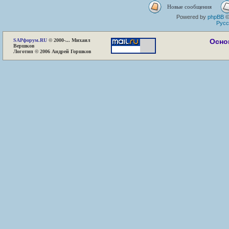
Новые сообщения
Powered by
phpBB
©
Русс
SAP
форум.RU
© 2000-... Михаил
Осно
Вершков
Логотип © 2006 Андрей Горшков