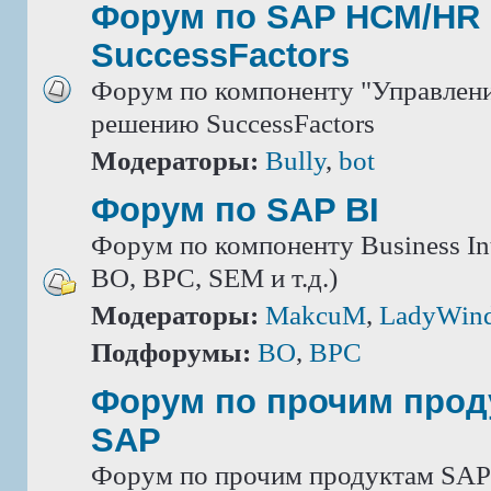
Форум по SAP HCM/HR 
SuccessFactors
Форум по компоненту "Управлени
решению SuccessFactors
Модераторы:
Bully
,
bot
Форум по SAP BI
Форум по компоненту Business Int
BO, BPC, SEM и т.д.)
Модераторы:
MakcuM
,
LadyWin
Подфорумы:
BO
,
BPC
Форум по прочим прод
SAP
Форум по прочим продуктам SAP