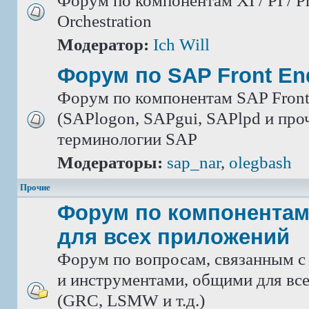
Форум по компонентам XI / PI / P
Orchestration
Модератор:
Ich Will
Форум по SAP Front En
Форум по компонентам SAP Front
(SAPlogon, SAPgui, SAPlpd и проч.
терминологии SAP
Модераторы:
sap_nar
,
olegbash
Прочие
Форум по компонентам
для всех приложений
Форум по вопросам, связанным с
и инструментами, общими для вс
(GRC, LSMW и т.д.)