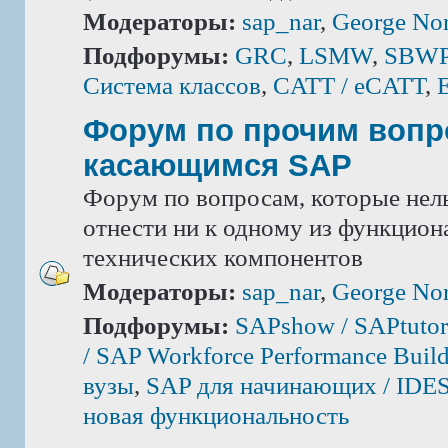
Модераторы:
sap_nar
,
George Nor
Подфорумы:
GRC
,
LSMW
,
SBWP 
Система классов
,
CATT / eCATT
,
Форум по прочим вопр
касающимся SAP
Форум по вопросам, которые нель
отнести ни к одному из функцион
технических компонентов
Модераторы:
sap_nar
,
George Nor
Подфорумы:
SAPshow / SAPtutor
/ SAP Workforce Performance Build
вузы
,
SAP для начинающих / IDE
новая функциональность