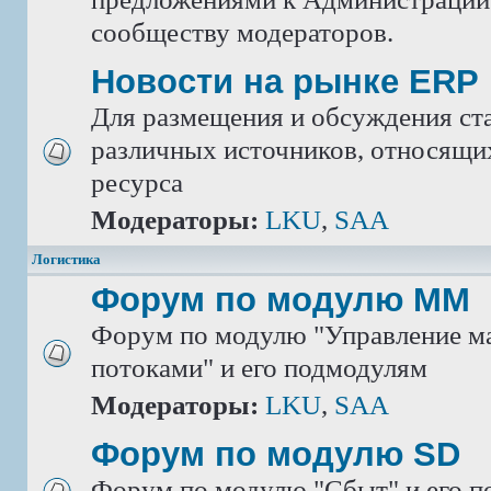
сообществу модераторов.
Новости на рынке ERP
Для размещения и обсуждения ста
различных источников, относящих
ресурса
Модераторы:
LKU
,
SAA
Логистика
Форум по модулю ММ
Форум по модулю "Управление м
потоками" и его подмодулям
Модераторы:
LKU
,
SAA
Форум по модулю SD
Форум по модулю "Сбыт" и его 