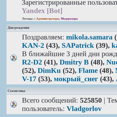
Зарегистрированные пользова
Yandex [Bot]
Легенда ::
Администраторы
,
Модераторы
Дни рождения
Поздравляем:
mikola.samara
(
KAN-2
(43),
SAPatrick
(39),
k
В ближайшие 3 дней дни рожд
R2-D2
(41),
Dmitry B
(48),
Nu
(52),
DimKu
(52),
Flame
(48),
V-17
(53),
мокрый_снег
(43),
Статистика
Всего сообщений:
525850
| Те
пользователь:
Vladgorlov