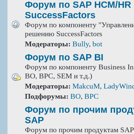
Форум по SAP HCM/HR 
SuccessFactors
Форум по компоненту "Управлени
решению SuccessFactors
Модераторы:
Bully
,
bot
Форум по SAP BI
Форум по компоненту Business Int
BO, BPC, SEM и т.д.)
Модераторы:
MakcuM
,
LadyWin
Подфорумы:
BO
,
BPC
Форум по прочим прод
SAP
Форум по прочим продуктам SAP