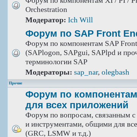
Форум по компонентам XI / PI / P
Orchestration
Модератор:
Ich Will
Форум по SAP Front En
Форум по компонентам SAP Front
(SAPlogon, SAPgui, SAPlpd и проч.
терминологии SAP
Модераторы:
sap_nar
,
olegbash
Прочие
Форум по компонентам
для всех приложений
Форум по вопросам, связанным с
и инструментами, общими для вс
(GRC, LSMW и т.д.)