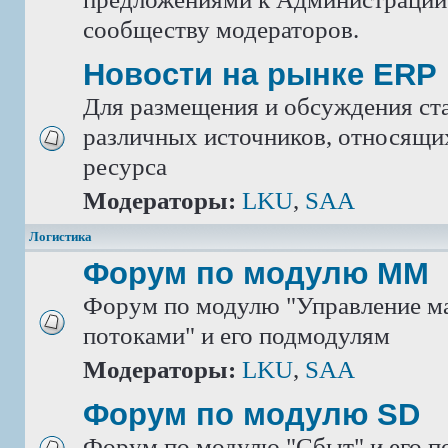
сообществу модераторов.
Новости на рынке ERP
Для размещения и обсуждения ста
различных источников, относящих
ресурса
Модераторы:
LKU
,
SAA
Логистика
Форум по модулю ММ
Форум по модулю "Управление м
потоками" и его подмодулям
Модераторы:
LKU
,
SAA
Форум по модулю SD
Форум по модулю "Сбыт" и его 