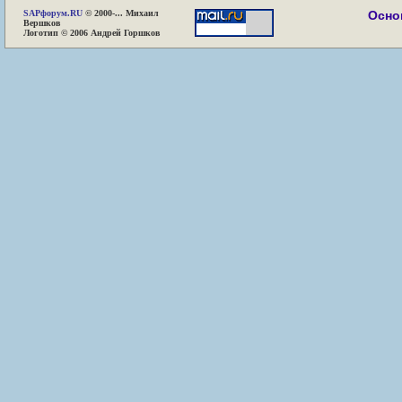
SAP
форум.RU
© 2000-... Михаил
Осно
Вершков
Логотип © 2006 Андрей Горшков