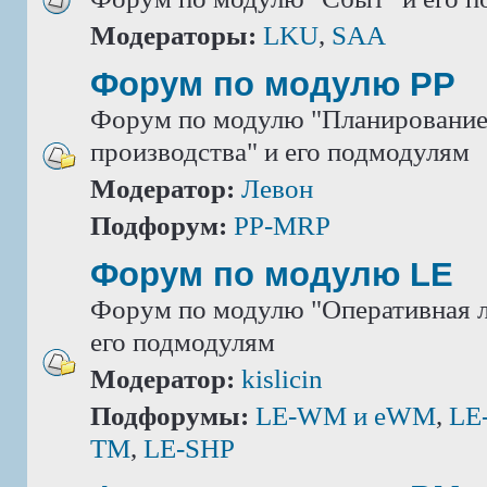
Модераторы:
LKU
,
SAA
Форум по модулю РР
Форум по модулю "Планировани
производства" и его подмодулям
Модератор:
Левон
Подфорум:
PP-MRP
Форум по модулю LE
Форум по модулю "Оперативная л
его подмодулям
Модератор:
kislicin
Подфорумы:
LE-WM и eWM
,
LE
TM
,
LE-SHP