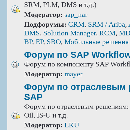
SRM, PLM, DMS и т.д.)
Модератор:
sap_nar
Подфорумы:
CRM
,
SRM / Ariba
,
DMS
,
Solution Manager
,
RCM
,
MD
BP
,
EP
,
SBO
,
Мобильные решения
Форум по SAP Workflo
Форум по компоненту SAP Workf
Модератор:
mayer
Форум по отраслевым
SAP
Форум по отраслевым решениям: IS
Oil, IS-U и т.д.
Модератор:
LKU