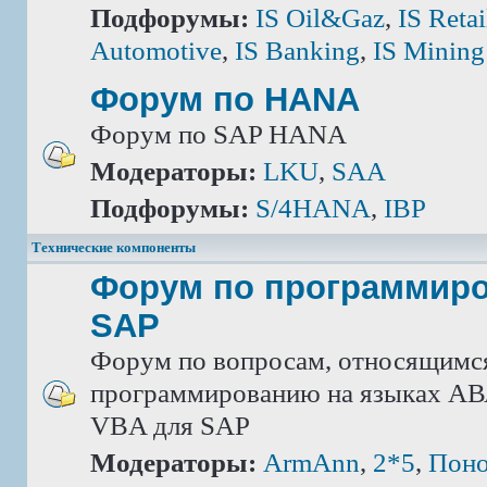
Подфорумы:
IS Oil&Gaz
,
IS Retai
Automotive
,
IS Banking
,
IS Mining
Форум по HANA
Форум по SAP HANA
Модераторы:
LKU
,
SAA
Подфорумы:
S/4HANA
,
IBP
Технические компоненты
Форум по программир
SAP
Форум по вопросам, относящимс
программированию на языках АВА
VBA для SAP
Модераторы:
ArmAnn
,
2*5
,
Поно