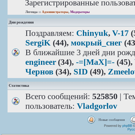
Зарегистрированные пользова
Легенда ::
Администраторы
,
Модераторы
Дни рождения
Поздравляем:
Chinyuk
,
V-17
(
SergiK
(44),
мокрый_снег
(43
В ближайшие 3 дней дни рожд
engineer
(34),
-=[MaX]=-
(45),
Чернов
(34),
SID
(49),
Zmeelo
Статистика
Всего сообщений:
525850
| Те
пользователь:
Vladgorlov
Новые сообщения
Powered by
phpBB
©
Русс