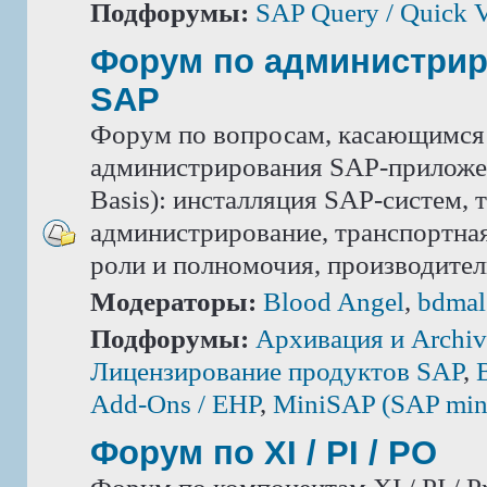
Подфорумы:
SAP Query / Quick 
Форум по администри
SAP
Форум по вопросам, касающимся
администрирования SAP-приложе
Basis): инсталляция SAP-систем, 
администрирование, транспортная
роли и полномочия, производител
Модераторы:
Blood Angel
,
bdmal
Подфорумы:
Архивация и Archiv
Лицензирование продуктов SAP
,
Add-Ons / ЕНР
,
MiniSAP (SAP mini
Форум по XI / PI / РО