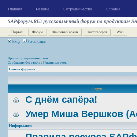
Главная
Резюме
Сотрудничество
Справка
SAPфорум.RU: русскоязычный форум по продуктам S
Портал
Форум
Файловый архив
Фотогалерея
Wiki
Вход
Регистрация
Просмотр нерешенных тем
Сообщения без ответов
|
Активные темы
Список форумов
Форум
С днём сапёра!
Умер Миша Вершков (A
Информация
Правила ресурса SAP