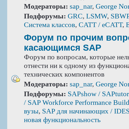
Модераторы:
sap_nar
,
George Nor
Подфорумы:
GRC
,
LSMW
,
SBWP 
Система классов
,
CATT / eCATT
,
Форум по прочим вопр
касающимся SAP
Форум по вопросам, которые нель
отнести ни к одному из функцион
технических компонентов
Модераторы:
sap_nar
,
George Nor
Подфорумы:
SAPshow / SAPtutor
/ SAP Workforce Performance Build
вузы
,
SAP для начинающих / IDE
новая функциональность