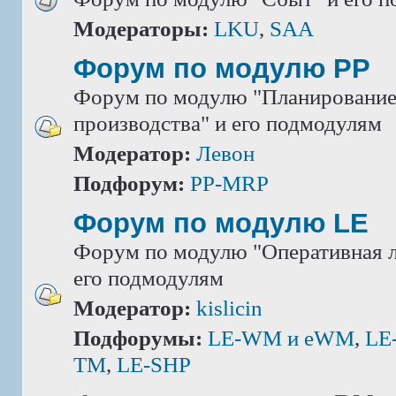
Модераторы:
LKU
,
SAA
Форум по модулю РР
Форум по модулю "Планировани
производства" и его подмодулям
Модератор:
Левон
Подфорум:
PP-MRP
Форум по модулю LE
Форум по модулю "Оперативная л
его подмодулям
Модератор:
kislicin
Подфорумы:
LE-WM и eWM
,
LE
TM
,
LE-SHP