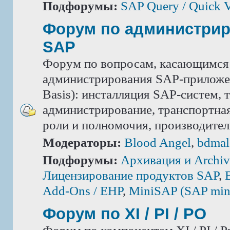
Подфорумы:
SAP Query / Quick 
Форум по администри
SAP
Форум по вопросам, касающимся
администрирования SAP-приложе
Basis): инсталляция SAP-систем, 
администрирование, транспортная
роли и полномочия, производител
Модераторы:
Blood Angel
,
bdmal
Подфорумы:
Архивация и Archiv
Лицензирование продуктов SAP
,
Add-Ons / ЕНР
,
MiniSAP (SAP mini
Форум по XI / PI / РО