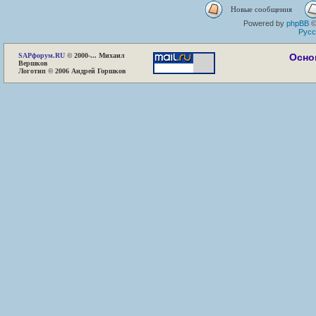
Новые сообщения
Powered by
phpBB
©
Русс
SAP
форум.RU
© 2000-... Михаил
Осно
Вершков
Логотип © 2006 Андрей Горшков