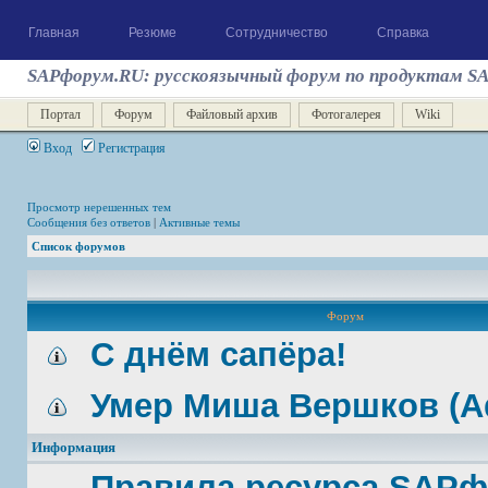
Главная
Резюме
Сотрудничество
Справка
SAPфорум.RU: русскоязычный форум по продуктам S
Портал
Форум
Файловый архив
Фотогалерея
Wiki
Вход
Регистрация
Просмотр нерешенных тем
Сообщения без ответов
|
Активные темы
Список форумов
Форум
С днём сапёра!
Умер Миша Вершков (A
Информация
Правила ресурса SAP