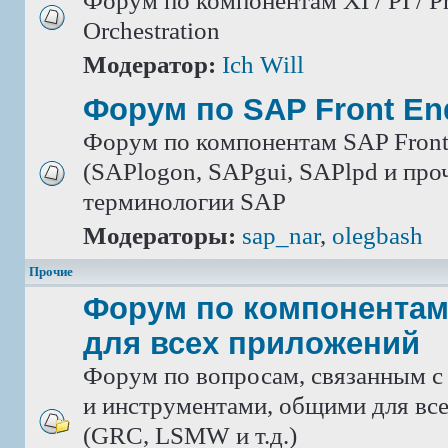
Форум по компонентам XI / PI / P
Orchestration
Модератор:
Ich Will
Форум по SAP Front En
Форум по компонентам SAP Front
(SAPlogon, SAPgui, SAPlpd и проч.
терминологии SAP
Модераторы:
sap_nar
,
olegbash
Прочие
Форум по компонентам
для всех приложений
Форум по вопросам, связанным с
и инструментами, общими для вс
(GRC, LSMW и т.д.)