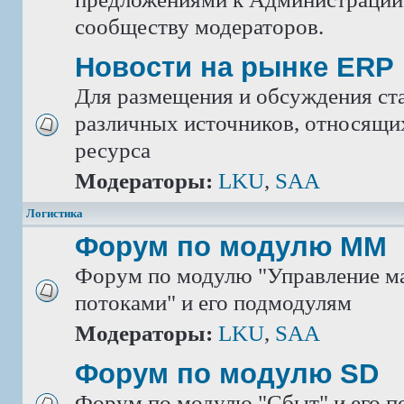
сообществу модераторов.
Новости на рынке ERP
Для размещения и обсуждения ста
различных источников, относящих
ресурса
Модераторы:
LKU
,
SAA
Логистика
Форум по модулю ММ
Форум по модулю "Управление м
потоками" и его подмодулям
Модераторы:
LKU
,
SAA
Форум по модулю SD
Форум по модулю "Сбыт" и его 