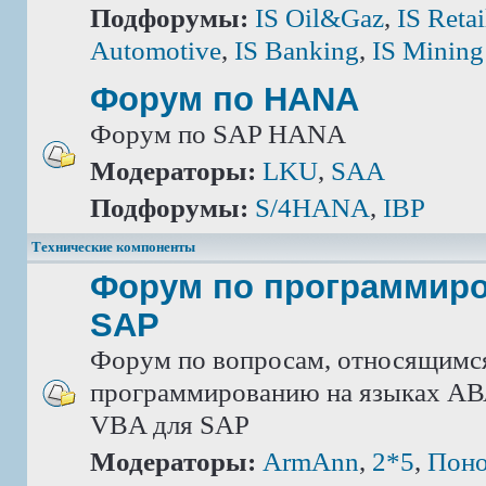
Подфорумы:
IS Oil&Gaz
,
IS Retai
Automotive
,
IS Banking
,
IS Mining
Форум по HANA
Форум по SAP HANA
Модераторы:
LKU
,
SAA
Подфорумы:
S/4HANA
,
IBP
Технические компоненты
Форум по программир
SAP
Форум по вопросам, относящимс
программированию на языках АВА
VBA для SAP
Модераторы:
ArmAnn
,
2*5
,
Поно