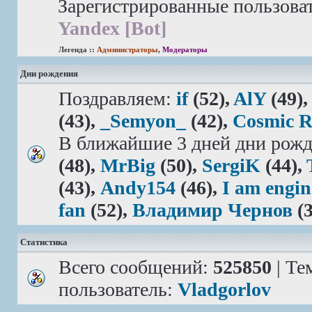
Зарегистрированные пользова
Yandex [Bot]
Легенда ::
Администраторы
,
Модераторы
Дни рождения
Поздравляем:
if
(52),
AlY
(49)
(43),
_Semyon_
(42),
Cosmic 
В ближайшие 3 дней дни рожд
(48),
MrBig
(50),
SergiK
(44),
(43),
Andy154
(46),
I am engin
fan
(52),
Владимир Чернов
(3
Статистика
Всего сообщений:
525850
| Те
пользователь:
Vladgorlov