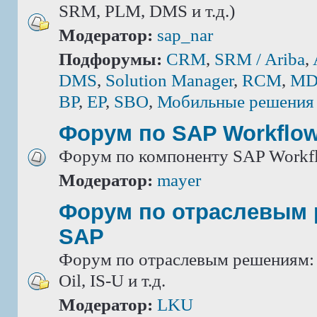
SRM, PLM, DMS и т.д.)
Модератор:
sap_nar
Подфорумы:
CRM
,
SRM / Ariba
,
DMS
,
Solution Manager
,
RCM
,
MD
BP
,
EP
,
SBO
,
Мобильные решения
Форум по SAP Workflo
Форум по компоненту SAP Workf
Модератор:
mayer
Форум по отраслевым
SAP
Форум по отраслевым решениям: IS
Oil, IS-U и т.д.
Модератор:
LKU