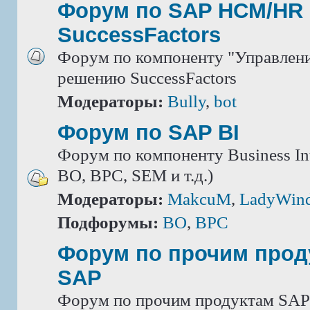
Форум по SAP HCM/HR 
SuccessFactors
Форум по компоненту "Управлени
решению SuccessFactors
Модераторы:
Bully
,
bot
Форум по SAP BI
Форум по компоненту Business Int
BO, BPC, SEM и т.д.)
Модераторы:
MakcuM
,
LadyWin
Подфорумы:
BO
,
BPC
Форум по прочим прод
SAP
Форум по прочим продуктам SAP