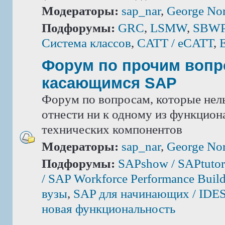
Модераторы:
sap_nar
,
George Nor
Подфорумы:
GRC
,
LSMW
,
SBWP 
Система классов
,
CATT / eCATT
,
Форум по прочим вопр
касающимся SAP
Форум по вопросам, которые нель
отнести ни к одному из функцион
технических компонентов
Модераторы:
sap_nar
,
George Nor
Подфорумы:
SAPshow / SAPtutor
/ SAP Workforce Performance Build
вузы
,
SAP для начинающих / IDE
новая функциональность