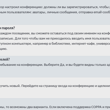
ратор настроил конференцию: должны ли вы зарегистрироваться, чтобы
пользователям: аватары, личные сообщения, отправка email-сообщени
и пароля?
 каждом посещении
, вы сможете оставаться под своим именем на кон
й записью. Для того чтобы вам не приходилось вводить имя пользоват
упном компьютере, например в библиотеке, интернет-кафе, университ
кцию.
телей?
ребывание на конференции
. Выберите
Да
, и вы будете видны только 
лучить новый. Перейдите на страницу входа на конференцию и щелкни
ны, то возможны два варианта. Если включена поддержка COPPA и при 