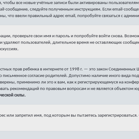
, чтобы все новые учётные записи были активированы пользователям
mail-сообщение, следуйте полученным инструкциям. Если email-сообще
ны, что ввели правильный адрес email, попробуйте связаться с админ
рации, проверьте свои имя и пароль и попробуйте войти снова. Возм
и удаляют пользователей, длительное время не оставляющих сообщен
искуссиях.
е частных прав ребенка в интернете от 1998 г. — это закон Соединенны
о письменное согласие родителей. Допустимо наличие иного вида под
верены, применимо ли это к вам, как к регистрирующемуся на конфер
давать рекомендаций по правовым вопросам и не является объектом 
ческой силы.
с или запретил имя, под которым вы пытаетесь зарегистрироваться.