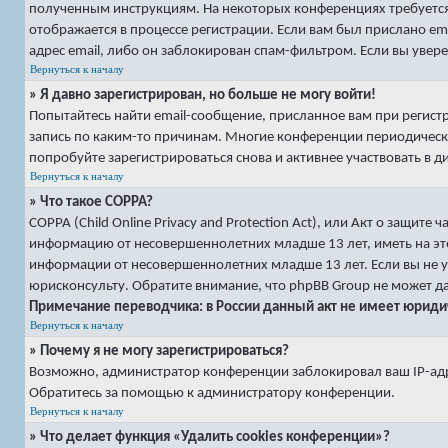
полученным инструкциям. На некоторых конференциях требуется
отображается в процессе регистрации. Если вам был прислано e
адрес email, либо он заблокирован спам-фильтром. Если вы увере
Вернуться к началу
» Я давно зарегистрирован, но больше не могу войти!
Попытайтесь найти email-сообщение, присланное вам при регист
запись по каким-то причинам. Многие конференции периодическ
попробуйте зарегистрироваться снова и активнее участвовать в д
Вернуться к началу
» Что такое COPPA?
COPPA (Child Online Privacy and Protection Act), или Акт о защит
информацию от несовершеннолетних младше 13 лет, иметь на эт
информации от несовершеннолетних младше 13 лет. Если вы не у
юрисконсульту. Обратите внимание, что phpBB Group не может 
Примечание переводчика: в России данный акт не имеет юриди
Вернуться к началу
» Почему я не могу зарегистрироваться?
Возможно, администратор конференции заблокировал ваш IP-адре
Обратитесь за помощью к администратору конференции.
Вернуться к началу
» Что делает функция «Удалить cookies конференции»?