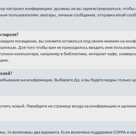
ратор настроил конференцию: должны ли вы зарегистрироваться, чтобы
пользователям: аватары, личные сообщения, отправка email-сообщени
и пароля?
 каждом посещении
, вы сможете оставаться под своим именем на кон
й записью. Для того чтобы вам не приходилось вводить имя пользоват
упном компьютере, например в библиотеке, интернет-кафе, университ
кцию.
телей?
ребывание на конференции
. Выберите
Да
, и вы будете видны только 
лучить новый. Перейдите на страницу входа на конференцию и щелкни
ны, то возможны два варианта. Если включена поддержка COPPA и при 