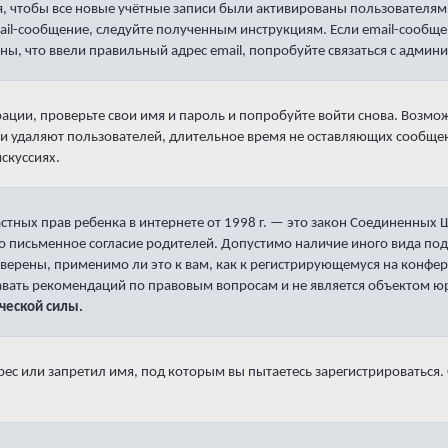
, чтобы все новые учётные записи были активированы пользователям
mail-сообщение, следуйте полученным инструкциям. Если email-сообще
ны, что ввели правильный адрес email, попробуйте связаться с админ
рации, проверьте свои имя и пароль и попробуйте войти снова. Возм
и удаляют пользователей, длительное время не оставляющих сообщен
искуссиях.
е частных прав ребенка в интернете от 1998 г. — это закон Соединенны
о письменное согласие родителей. Допустимо наличие иного вида под
верены, применимо ли это к вам, как к регистрирующемуся на конфер
давать рекомендаций по правовым вопросам и не является объектом 
ческой силы.
с или запретил имя, под которым вы пытаетесь зарегистрироваться.