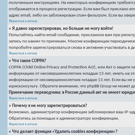
полученным инструкциям. На некоторых конференциях требуется
отображается в процессе регистрации. Если вам был прислано e
адрес email, либо он заблокирован спам-фильтром. Если вы увере
Вернуться к началу
» Я давно зарегистрирован, но больше не могу войти!
Попытайтесь найти email-сообщение, присланное вам при регист
запись по каким-то причинам. Многие конференции периодическ
попробуйте зарегистрироваться снова и активнее участвовать в д
Вернуться к началу
» Что такое COPPA?
COPPA (Child Online Privacy and Protection Act), или Акт о защит
информацию от несовершеннолетних младше 13 лет, иметь на эт
информации от несовершеннолетних младше 13 лет. Если вы не у
юрисконсульту. Обратите внимание, что phpBB Group не может 
Примечание переводчика: в России данный акт не имеет юриди
Вернуться к началу
» Почему я не могу зарегистрироваться?
Возможно, администратор конференции заблокировал ваш IP-адре
Обратитесь за помощью к администратору конференции.
Вернуться к началу
» Что делает функция «Удалить cookies конференции»?